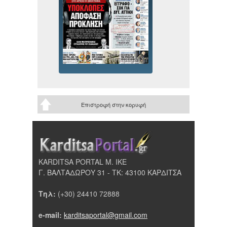
Επιστροφή στην κορυφή
KARDITSA PORTAL Μ. ΙΚΕ
Γ. ΒΑΛΤΑΔΩΡΟΥ 31 - ΤΚ: 43100 ΚΑΡΔΙΤΣΑ
Τηλ:
(+30) 24410 72888
e-mail:
karditsaportal@gmail.com