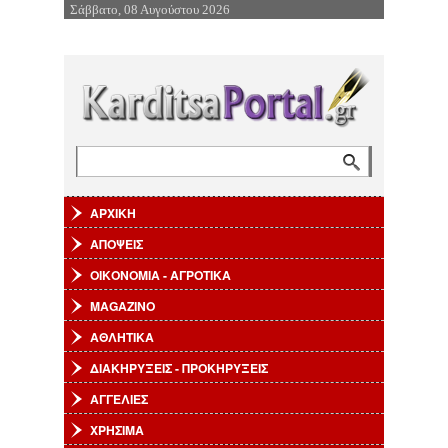
Σάββατο, 08 Αυγούστου 2026
Επιστροφή στην Πλοήγηση
Αναζήτηση
Φόρμα αναζήτησης
ΑΡΧΙΚΗ
ΑΠΟΨΕΙΣ
ΟΙΚΟΝΟΜΙΑ - ΑΓΡΟΤΙΚΑ
MAGAZINO
ΑΘΛΗΤΙΚΑ
ΔΙΑΚΗΡΥΞΕΙΣ - ΠΡΟΚΗΡΥΞΕΙΣ
ΑΓΓΕΛΙΕΣ
ΧΡΗΣΙΜΑ