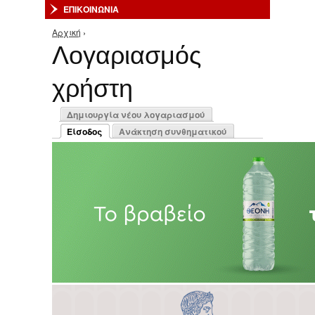
ΕΠΙΚΟΙΝΩΝΙΑ
Αρχική
›
Είστε εδώ
Λογαριασμός
χρήστη
Πρωτεύουσες καρτέλες
Δημιουργία νέου λογαριασμού
Είσοδος
Ανάκτηση συνθηματικού
(ενεργή καρτέλα)