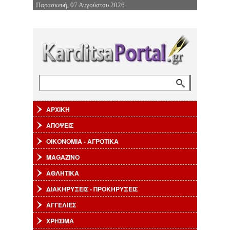
Παρασκευή, 07 Αυγούστου 2026
Επιστροφή στην Πλοήγηση
Αναζήτηση
Φόρμα αναζήτησης
ΑΡΧΙΚΗ
ΑΠΟΨΕΙΣ
ΟΙΚΟΝΟΜΙΑ - ΑΓΡΟΤΙΚΑ
MAGAZINO
ΑΘΛΗΤΙΚΑ
ΔΙΑΚΗΡΥΞΕΙΣ - ΠΡΟΚΗΡΥΞΕΙΣ
ΑΓΓΕΛΙΕΣ
ΧΡΗΣΙΜΑ