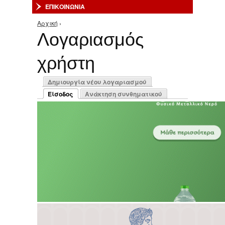
ΕΠΙΚΟΙΝΩΝΙΑ
Αρχική
›
Είστε εδώ
Λογαριασμός
χρήστη
Πρωτεύουσες καρτέλες
Δημιουργία νέου λογαριασμού
Είσοδος
Ανάκτηση συνθηματικού
(ενεργή καρτέλα)