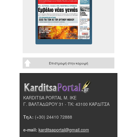
Επιστροφή στην κορυφή
KARDITSA PORTAL Μ. ΙΚΕ
Γ. ΒΑΛΤΑΔΩΡΟΥ 31 - ΤΚ: 43100 ΚΑΡΔΙΤΣΑ
Τηλ:
(+30) 24410 72888
e-mail:
karditsaportal@gmail.com