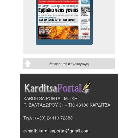
Επιστροφή στην κορυφή
KARDITSA PORTAL Μ. ΙΚΕ
Γ. ΒΑΛΤΑΔΩΡΟΥ 31 - ΤΚ: 43100 ΚΑΡΔΙΤΣΑ
Τηλ:
(+30) 24410 72888
e-mail:
karditsaportal@gmail.com