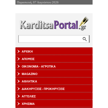
Παρασκευή, 07 Αυγούστου 2026
Επιστροφή στην Πλοήγηση
Αναζήτηση
Φόρμα αναζήτησης
ΑΡΧΙΚΗ
ΑΠΟΨΕΙΣ
ΟΙΚΟΝΟΜΙΑ - ΑΓΡΟΤΙΚΑ
MAGAZINO
ΑΘΛΗΤΙΚΑ
ΔΙΑΚΗΡΥΞΕΙΣ - ΠΡΟΚΗΡΥΞΕΙΣ
ΑΓΓΕΛΙΕΣ
ΧΡΗΣΙΜΑ