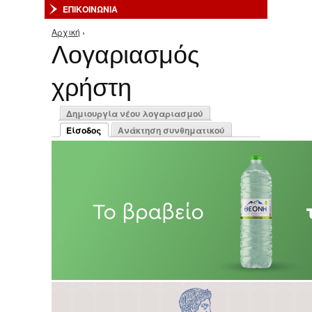
ΕΠΙΚΟΙΝΩΝΙΑ
Αρχική
›
Είστε εδώ
Λογαριασμός
χρήστη
Πρωτεύουσες καρτέλες
Δημιουργία νέου λογαριασμού
Είσοδος
Ανάκτηση συνθηματικού
(ενεργή καρτέλα)