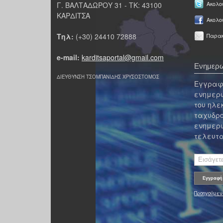
Γ. ΒΑΛΤΑΔΩΡΟΥ 31 - ΤΚ: 43100
Ακολου
ΚΑΡΔΙΤΣΑ
Ακολο
Τηλ:
(+30) 24410 72888
Παρακ
e-mail:
karditsaportal@gmail.com
Ενημερω
ΔΙΕΥΘΥΝΣΗ ΤΣΟΜΠΑΝΙΔΗΣ ΧΡΥΣΟΣΤΟΜΟΣ
Εγγραφε
ενημερω
του ηλε
ταχυδρο
ενημερω
τελευτα
Προηγούμεν