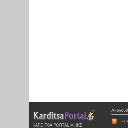
Ακολουθ
Γίνετ
KARDITSA PORTAL Μ. ΙΚΕ