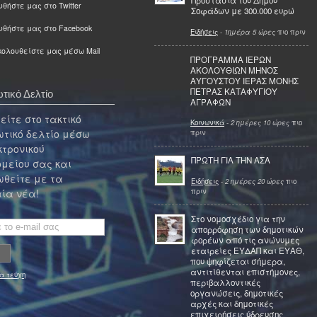
Προστασία του Δήμου
θήστε μας στο Twitter
Σοφάδων με 300.000 ευρώ
υθήστε μας στο Facebook
Ειδήσεις
-
1ημέρα 5 ώρες
πιο πριν
ολουθείστε μας μέσω Mail
ΠΡΟΓΡΑΜΜΑ ΙΕΡΩΝ
ΑΚΟΛΟΥΘΙΩΝ ΜΗΝΟΣ
ΑΥΓΟΥΣΤΟΥ ΙΕΡΑΣ ΜΟΝΗΣ
ΠΕΤΡΑΣ ΚΑΤΑΦΥΓΙΟΥ
τικό Δελτίο
ΑΓΡΑΦΩΝ
ίτε στο τακτικό
Κοινωνικά
-
2 ημέρες 10 ώρες
πιο
τικό δελτίο μέσω
πριν
κτρονικού
ΠΡΩΤΗ ΓΙΑ ΤΗΝ ΑΣΑ
μείου σας και
θείτε με τα
Ειδήσεις
-
2 ημέρες 20 ώρες
πιο
πριν
ία νέα!
Στο νομοσχέδιο για την
απορρόφηση των δημοτικών
φορέων από τις ανώνυμες
εταιρείες ΕΥΔΑΠ και ΕΥΑΘ,
που ψηφίζεται σήμερα,
αντιτίθενται επιστήμονες,
α τεύχη
περιβαλλοντικές
οργανώσεις, δημοτικές
αρχές και δημοτικές
επιχειρήσεις ύδρευσης