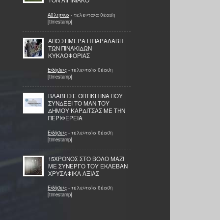
ΤΟΝ ΑΙΓΙΝΙΑΚΟ
Αθλητικά
- τελευταία θέαση
[timestamp]
ΑΠΟ ΣΗΜΕΡΑ Η ΠΑΡΑΛΑΒΗ
ΤΩΝ ΠΙΝΑΚΙΔΩΝ
ΚΥΚΛΟΦΟΡΙΑΣ
Ειδήσεις
- τελευταία θέαση
[timestamp]
ΒΛΑΒΗ ΣΕ ΟΠΤΙΚΗ ΙΝΑ ΠΟΥ
ΣΥΝΔΕΕΙ ΤΟ ΜΑΝ ΤΟΥ
ΔΗΜΟΥ ΚΑΡΔΙΤΣΑΣ ΜΕ ΤΗΝ
ΠΕΡΙΦΕΡΕΙΑ
Ειδήσεις
- τελευταία θέαση
[timestamp]
15ΧΡΟΝΟΣ ΣΤΟ ΒΟΛΟ ΜΑΖΙ
ΜΕ ΣΥΝΕΡΓΟ ΤΟΥ ΕΚΛΕΒΑΝ
ΧΡΥΣΑΦΙΚΑ ΑΞΙΑΣ
Ειδήσεις
- τελευταία θέαση
[timestamp]