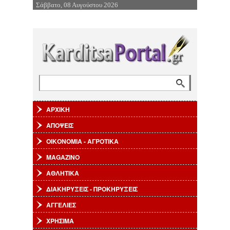
Σάββατο, 08 Αυγούστου 2026
Επιστροφή στην Πλοήγηση
Αναζήτηση
Φόρμα αναζήτησης
ΑΡΧΙΚΗ
ΑΠΟΨΕΙΣ
ΟΙΚΟΝΟΜΙΑ - ΑΓΡΟΤΙΚΑ
MAGAZINO
ΑΘΛΗΤΙΚΑ
ΔΙΑΚΗΡΥΞΕΙΣ - ΠΡΟΚΗΡΥΞΕΙΣ
ΑΓΓΕΛΙΕΣ
ΧΡΗΣΙΜΑ