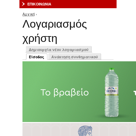
ΕΠΙΚΟΙΝΩΝΙΑ
Αρχική
›
Είστε εδώ
Λογαριασμός
χρήστη
Πρωτεύουσες καρτέλες
Δημιουργία νέου λογαριασμού
Είσοδος
Ανάκτηση συνθηματικού
(ενεργή καρτέλα)