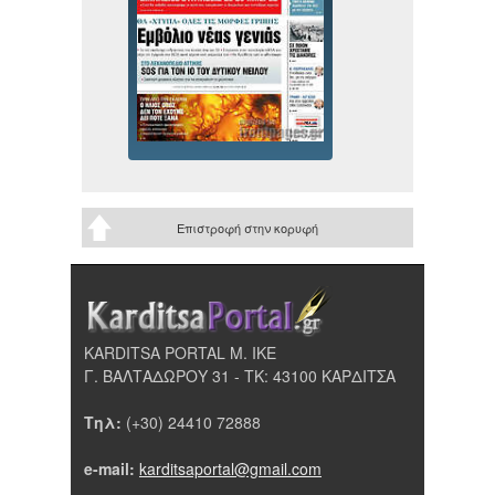
Επιστροφή στην κορυφή
KARDITSA PORTAL Μ. ΙΚΕ
Γ. ΒΑΛΤΑΔΩΡΟΥ 31 - ΤΚ: 43100 ΚΑΡΔΙΤΣΑ
Τηλ:
(+30) 24410 72888
e-mail:
karditsaportal@gmail.com