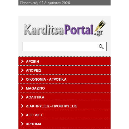
Παρασκευή, 07 Αυγούστου 2026
Επιστροφή στην Πλοήγηση
Αναζήτηση
Φόρμα αναζήτησης
ΑΡΧΙΚΗ
ΑΠΟΨΕΙΣ
ΟΙΚΟΝΟΜΙΑ - ΑΓΡΟΤΙΚΑ
MAGAZINO
ΑΘΛΗΤΙΚΑ
ΔΙΑΚΗΡΥΞΕΙΣ - ΠΡΟΚΗΡΥΞΕΙΣ
ΑΓΓΕΛΙΕΣ
ΧΡΗΣΙΜΑ