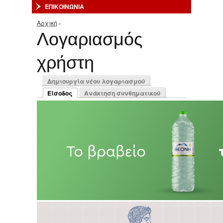
ΕΠΙΚΟΙΝΩΝΙΑ
Αρχική
›
Είστε εδώ
Λογαριασμός
χρήστη
Πρωτεύουσες καρτέλες
Δημιουργία νέου λογαριασμού
Είσοδος
Ανάκτηση συνθηματικού
(ενεργή καρτέλα)