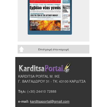
Επιστροφή στην κορυφή
KARDITSA PORTAL Μ. ΙΚΕ
Γ. ΒΑΛΤΑΔΩΡΟΥ 31 - ΤΚ: 43100 ΚΑΡΔΙΤΣΑ
Τηλ:
(+30) 24410 72888
e-mail:
karditsaportal@gmail.com