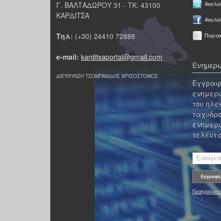
Γ. ΒΑΛΤΑΔΩΡΟΥ 31 - ΤΚ: 43100
Ακολου
ΚΑΡΔΙΤΣΑ
Ακολο
Τηλ:
(+30) 24410 72888
Παρακ
e-mail:
karditsaportal@gmail.com
Ενημερω
ΔΙΕΥΘΥΝΣΗ ΤΣΟΜΠΑΝΙΔΗΣ ΧΡΥΣΟΣΤΟΜΟΣ
Εγγραφε
ενημερω
του ηλε
ταχυδρο
ενημερω
τελευτα
Προηγούμεν