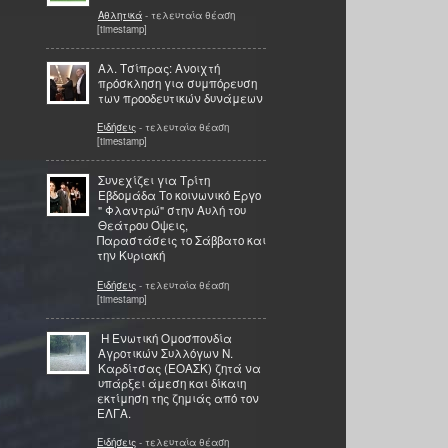
Αθλητικά
- τελευταία θέαση
[timestamp]
Αλ. Τσίπρας: Ανοιχτή
πρόσκληση για συμπόρευση
των προοδευτικών δυνάμεων
Ειδήσεις
- τελευταία θέαση
[timestamp]
Συνεχίζει για Tρίτη
Eβδομάδα Το κοινωνικό Έργο
" Φλαντρώ" στην Αυλή του
Θεάτρου Όψεις,
Παραστάσεις το Σάββατο και
την Κυριακή
Ειδήσεις
- τελευταία θέαση
[timestamp]
Η Ενωτική Ομοσπονδία
Αγροτικών Συλλόγων Ν.
Καρδίτσας (ΕΟΑΣΚ) ζητά να
υπάρξει άμεση και δίκαιη
εκτίμηση της ζημιάς από τον
ΕΛΓΑ.
Ειδήσεις
- τελευταία θέαση