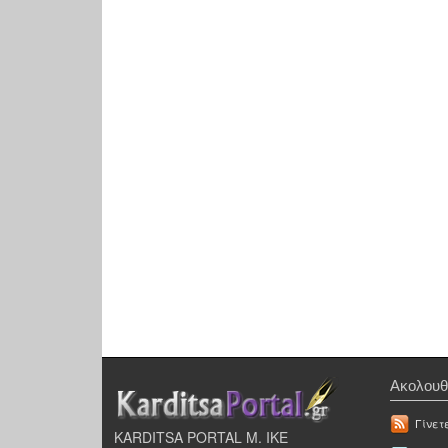
Ακολουθ
Γίνετ
KARDITSA PORTAL Μ. ΙΚΕ