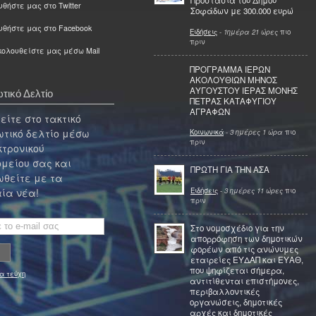
Προστασία του Δήμου
θήστε μας στο Twitter
Σοφάδων με 300.000 ευρώ
υθήστε μας στο Facebook
Ειδήσεις
-
1ημέρα 21 ώρες
πιο
πριν
ολουθείστε μας μέσω Mail
ΠΡΟΓΡΑΜΜΑ ΙΕΡΩΝ
ΑΚΟΛΟΥΘΙΩΝ ΜΗΝΟΣ
ΑΥΓΟΥΣΤΟΥ ΙΕΡΑΣ ΜΟΝΗΣ
τικό Δελτίο
ΠΕΤΡΑΣ ΚΑΤΑΦΥΓΙΟΥ
ΑΓΡΑΦΩΝ
ίτε στο τακτικό
τικό δελτίο μέσω
Κοινωνικά
-
3 ημέρες 1 ώρα
πιο
πριν
κτρονικού
μείου σας και
ΠΡΩΤΗ ΓΙΑ ΤΗΝ ΑΣΑ
θείτε με τα
Ειδήσεις
-
3 ημέρες 11 ώρες
πιο
ία νέα!
πριν
Στο νομοσχέδιο για την
απορρόφηση των δημοτικών
φορέων από τις ανώνυμες
εταιρείες ΕΥΔΑΠ και ΕΥΑΘ,
που ψηφίζεται σήμερα,
α τεύχη
αντιτίθενται επιστήμονες,
περιβαλλοντικές
οργανώσεις, δημοτικές
αρχές και δημοτικές