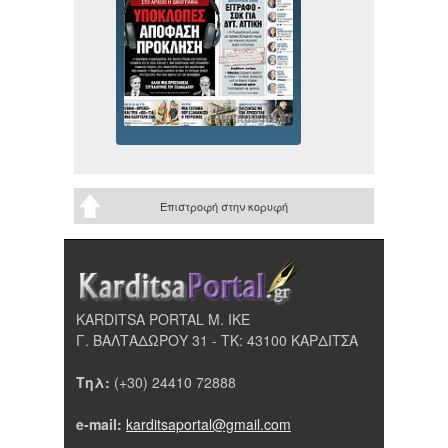
Επιστροφή στην κορυφή
KARDITSA PORTAL Μ. ΙΚΕ
Γ. ΒΑΛΤΑΔΩΡΟΥ 31 - ΤΚ: 43100 ΚΑΡΔΙΤΣΑ
Τηλ:
(+30) 24410 72888
e-mail:
karditsaportal@gmail.com