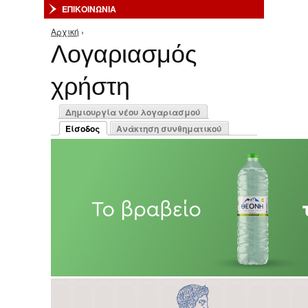
ΕΠΙΚΟΙΝΩΝΙΑ
Αρχική
›
Είστε εδώ
Λογαριασμός
χρήστη
Πρωτεύουσες καρτέλες
Δημιουργία νέου λογαριασμού
Είσοδος
Ανάκτηση συνθηματικού
(ενεργή καρτέλα)