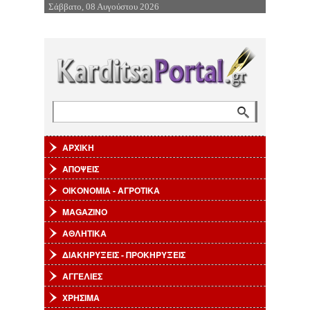
Σάββατο, 08 Αυγούστου 2026
Επιστροφή στην Πλοήγηση
Αναζήτηση
Φόρμα αναζήτησης
ΑΡΧΙΚΗ
ΑΠΟΨΕΙΣ
ΟΙΚΟΝΟΜΙΑ - ΑΓΡΟΤΙΚΑ
MAGAZINO
ΑΘΛΗΤΙΚΑ
ΔΙΑΚΗΡΥΞΕΙΣ - ΠΡΟΚΗΡΥΞΕΙΣ
ΑΓΓΕΛΙΕΣ
ΧΡΗΣΙΜΑ