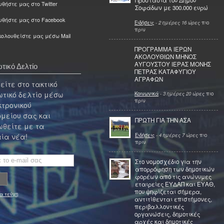
Προστασία του Δήμου
θήστε μας στο Twitter
Σοφάδων με 300.000 ευρώ
υθήστε μας στο Facebook
Ειδήσεις
-
2 ημέρες 16 ώρες
πιο
πριν
ολουθείστε μας μέσω Mail
ΠΡΟΓΡΑΜΜΑ ΙΕΡΩΝ
ΑΚΟΛΟΥΘΙΩΝ ΜΗΝΟΣ
ΑΥΓΟΥΣΤΟΥ ΙΕΡΑΣ ΜΟΝΗΣ
τικό Δελτίο
ΠΕΤΡΑΣ ΚΑΤΑΦΥΓΙΟΥ
ΑΓΡΑΦΩΝ
ίτε στο τακτικό
τικό δελτίο μέσω
Κοινωνικά
-
3 ημέρες 20 ώρες
πιο
πριν
κτρονικού
μείου σας και
ΠΡΩΤΗ ΓΙΑ ΤΗΝ ΑΣΑ
θείτε με τα
Ειδήσεις
-
4 ημέρες 7 ώρες
πιο
ία νέα!
πριν
Στο νομοσχέδιο για την
απορρόφηση των δημοτικών
φορέων από τις ανώνυμες
εταιρείες ΕΥΔΑΠ και ΕΥΑΘ,
που ψηφίζεται σήμερα,
α τεύχη
αντιτίθενται επιστήμονες,
περιβαλλοντικές
οργανώσεις, δημοτικές
αρχές και δημοτικές