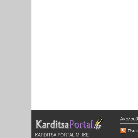
Ακολουθ
Γίνετ
KARDITSA PORTAL Μ. ΙΚΕ