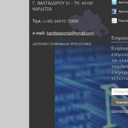
Γ. ΒΑΛΤΑΔΩΡΟΥ 31 - ΤΚ: 43100
Ακολου
ΚΑΡΔΙΤΣΑ
Ακολο
Τηλ:
(+30) 24410 72888
Παρακ
e-mail:
karditsaportal@gmail.com
Ενημερω
ΔΙΕΥΘΥΝΣΗ ΤΣΟΜΠΑΝΙΔΗΣ ΧΡΥΣΟΣΤΟΜΟΣ
Εγγραφε
ενημερω
του ηλε
ταχυδρο
ενημερω
τελευτα
Προηγούμεν