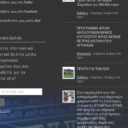
Προστασία του Δήμου
θήστε μας στο Twitter
Σοφάδων με 300.000 ευρώ
υθήστε μας στο Facebook
Ειδήσεις
-
3 ημέρες 4 ώρες
πιο
πριν
ολουθείστε μας μέσω Mail
ΠΡΟΓΡΑΜΜΑ ΙΕΡΩΝ
ΑΚΟΛΟΥΘΙΩΝ ΜΗΝΟΣ
ΑΥΓΟΥΣΤΟΥ ΙΕΡΑΣ ΜΟΝΗΣ
τικό Δελτίο
ΠΕΤΡΑΣ ΚΑΤΑΦΥΓΙΟΥ
ΑΓΡΑΦΩΝ
ίτε στο τακτικό
τικό δελτίο μέσω
Κοινωνικά
-
4 ημέρες 8 ώρες
πιο
πριν
κτρονικού
μείου σας και
ΠΡΩΤΗ ΓΙΑ ΤΗΝ ΑΣΑ
θείτε με τα
Ειδήσεις
-
4 ημέρες 18 ώρες
πιο
ία νέα!
πριν
Στο νομοσχέδιο για την
απορρόφηση των δημοτικών
φορέων από τις ανώνυμες
εταιρείες ΕΥΔΑΠ και ΕΥΑΘ,
που ψηφίζεται σήμερα,
α τεύχη
αντιτίθενται επιστήμονες,
περιβαλλοντικές
οργανώσεις, δημοτικές
αρχές και δημοτικές