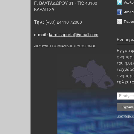
Γ. ΒΑΛΤΑΔΩΡΟΥ 31 - ΤΚ: 43100
Ακολου
ΚΑΡΔΙΤΣΑ
Ακολο
Τηλ:
(+30) 24410 72888
Παρακ
e-mail:
karditsaportal@gmail.com
Ενημερω
ΔΙΕΥΘΥΝΣΗ ΤΣΟΜΠΑΝΙΔΗΣ ΧΡΥΣΟΣΤΟΜΟΣ
Εγγραφε
ενημερω
του ηλε
ταχυδρο
ενημερω
τελευτα
Προηγούμεν