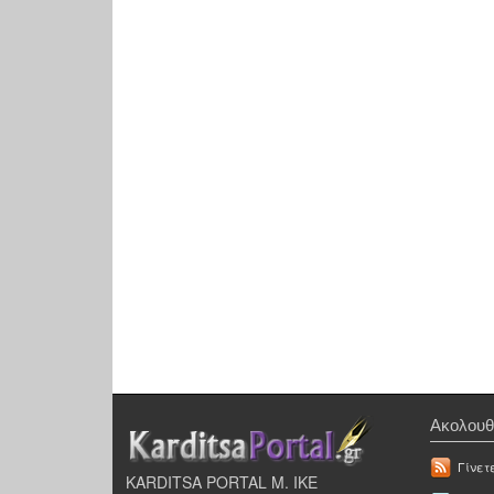
Ακολουθ
Γίνετ
KARDITSA PORTAL Μ. ΙΚΕ