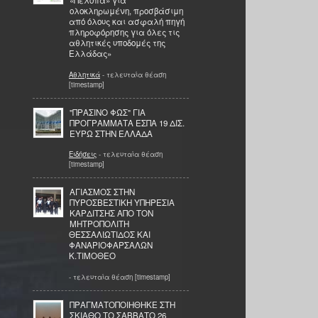
«Πέλοπα» για
ολοκληρωμένη, προσβάσιμη
από όλους και ασφαλή πηγή
πληροφόρησης για όλες τις
αθλητικές υποδομές της
Ελλάδας»
Αθλητικά
- τελευταία θέαση
[timestamp]
"ΠΡΑΣΙΝΟ ΦΩΣ" ΓΙΑ
ΠΡΟΓΡΑΜΜΑΤΑ ΕΣΠΑ 19 ΔΙΣ.
ΕΥΡΩ ΣΤΗΝ ΕΛΛΑΔΑ
Ειδήσεις
- τελευταία θέαση
[timestamp]
ΑΓΙΑΣΜΟΣ ΣΤΗΝ
ΠΥΡΟΣΒΕΣΤΙΚΗ ΥΠΗΡΕΣΙΑ
ΚΑΡΔΙΤΣΗΣ ΑΠΟ ΤΟΝ
ΜΗΤΡΟΠΟΛΙΤΗ
ΘΕΣΣΑΛΙΩΤΙΔΟΣ ΚΑΙ
ΦΑΝΑΡΙΟΦΑΡΣΑΛΩΝ
Κ.ΤΙΜΟΘΕΟ
- τελευταία θέαση [timestamp]
ΠΡΑΓΜΑΤΟΠΟΙΗΘΗΚΕ ΣΤΗ
ΣΚΙΑΘΟ ΤΟ ΣΑΒΒΑΤΟ 26