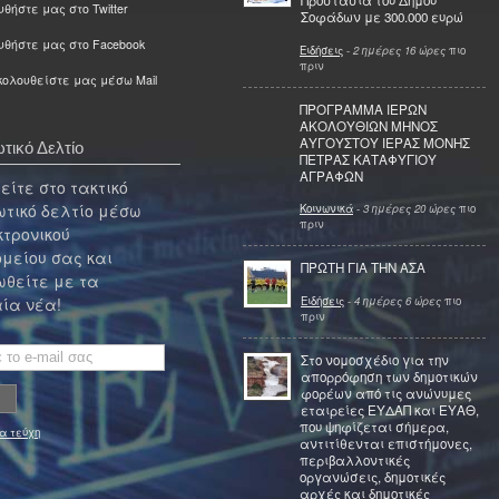
Προστασία του Δήμου
θήστε μας στο Twitter
Σοφάδων με 300.000 ευρώ
υθήστε μας στο Facebook
Ειδήσεις
-
2 ημέρες 16 ώρες
πιο
πριν
ολουθείστε μας μέσω Mail
ΠΡΟΓΡΑΜΜΑ ΙΕΡΩΝ
ΑΚΟΛΟΥΘΙΩΝ ΜΗΝΟΣ
ΑΥΓΟΥΣΤΟΥ ΙΕΡΑΣ ΜΟΝΗΣ
τικό Δελτίο
ΠΕΤΡΑΣ ΚΑΤΑΦΥΓΙΟΥ
ΑΓΡΑΦΩΝ
ίτε στο τακτικό
τικό δελτίο μέσω
Κοινωνικά
-
3 ημέρες 20 ώρες
πιο
πριν
κτρονικού
μείου σας και
ΠΡΩΤΗ ΓΙΑ ΤΗΝ ΑΣΑ
θείτε με τα
Ειδήσεις
-
4 ημέρες 6 ώρες
πιο
ία νέα!
πριν
Στο νομοσχέδιο για την
απορρόφηση των δημοτικών
φορέων από τις ανώνυμες
εταιρείες ΕΥΔΑΠ και ΕΥΑΘ,
που ψηφίζεται σήμερα,
α τεύχη
αντιτίθενται επιστήμονες,
περιβαλλοντικές
οργανώσεις, δημοτικές
αρχές και δημοτικές