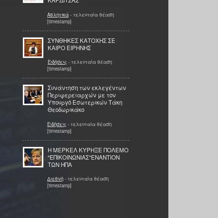
ΚΑΡΔΙΤΣΑΣ
Αθλητικά
- τελευταία θέαση
[timestamp]
ΣΥΝΘΗΚΕΣ ΚΑΤΟΧΗΣ ΣΕ
ΚΑΙΡΟ ΕΙΡΗΝΗΣ
Ειδήσεις
- τελευταία θέαση
[timestamp]
Συνάντηση των εκλεγέντων
Περιφερειαρχών με τον
Υπουργό Εσωτερικών Τάκη
Θεοδωρικάκο
Ειδήσεις
- τελευταία θέαση
[timestamp]
H ΜΕΡΚΕΛ ΚΥΡΗΞΕ ΠΟΛΕΜΟ
''ΕΠΙΚΟΙΝΩΝΙΑΣ''ΕΝΑΝΤΙΟΝ
ΤΩΝ ΗΠΑ
Διεθνή
- τελευταία θέαση
[timestamp]