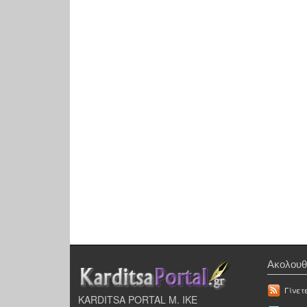
Ακολουθ
Γίνετ
KARDITSA PORTAL Μ. ΙΚΕ