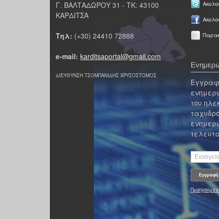
Γ. ΒΑΛΤΑΔΩΡΟΥ 31 - ΤΚ: 43100
Ακολου
ΚΑΡΔΙΤΣΑ
Ακολο
Τηλ:
(+30) 24410 72888
Παρακ
e-mail:
karditsaportal@gmail.com
Ενημερω
ΔΙΕΥΘΥΝΣΗ ΤΣΟΜΠΑΝΙΔΗΣ ΧΡΥΣΟΣΤΟΜΟΣ
Εγγραφε
ενημερω
του ηλε
ταχυδρο
ενημερω
τελευτα
Προηγούμεν