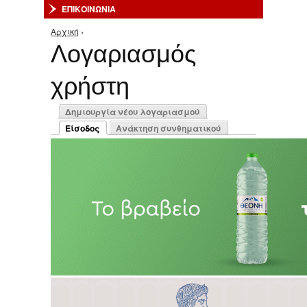
ΕΠΙΚΟΙΝΩΝΙΑ
Αρχική
›
Είστε εδώ
Λογαριασμός
χρήστη
Πρωτεύουσες καρτέλες
Δημιουργία νέου λογαριασμού
Είσοδος
Ανάκτηση συνθηματικού
(ενεργή καρτέλα)