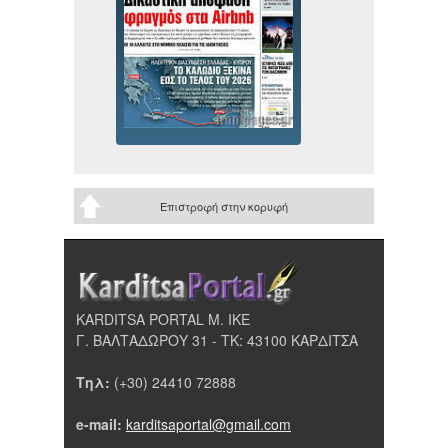
Επιστροφή στην κορυφή
KARDITSA PORTAL Μ. ΙΚΕ
Γ. ΒΑΛΤΑΔΩΡΟΥ 31 - ΤΚ: 43100 ΚΑΡΔΙΤΣΑ
Τηλ:
(+30) 24410 72888
e-mail:
karditsaportal@gmail.com