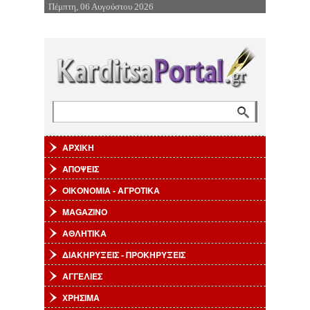
Πέμπτη, 06 Αυγούστου 2026
Επιστροφή στην Πλοήγηση
Αναζήτηση
Φόρμα αναζήτησης
ΑΡΧΙΚΗ
ΑΠΟΨΕΙΣ
ΟΙΚΟΝΟΜΙΑ - ΑΓΡΟΤΙΚΑ
MAGAZINO
ΑΘΛΗΤΙΚΑ
ΔΙΑΚΗΡΥΞΕΙΣ - ΠΡΟΚΗΡΥΞΕΙΣ
ΑΓΓΕΛΙΕΣ
ΧΡΗΣΙΜΑ