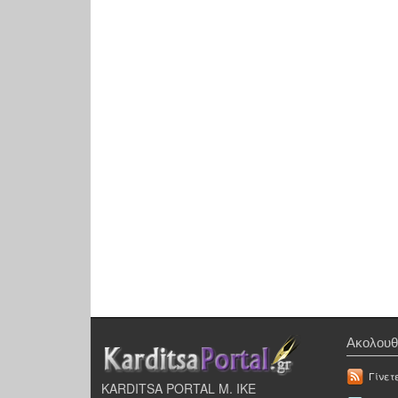
Ακολουθ
Γίνετ
KARDITSA PORTAL Μ. ΙΚΕ