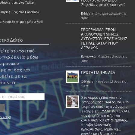
Προστασία του Δήμου
θήστε μας στο Twitter
Σοφάδων με 300.000 ευρώ
υθήστε μας στο Facebook
Ειδήσεις
-
2 ημέρες 22 ώρες
πιο
πριν
ολουθείστε μας μέσω Mail
ΠΡΟΓΡΑΜΜΑ ΙΕΡΩΝ
ΑΚΟΛΟΥΘΙΩΝ ΜΗΝΟΣ
ΑΥΓΟΥΣΤΟΥ ΙΕΡΑΣ ΜΟΝΗΣ
τικό Δελτίο
ΠΕΤΡΑΣ ΚΑΤΑΦΥΓΙΟΥ
ΑΓΡΑΦΩΝ
ίτε στο τακτικό
τικό δελτίο μέσω
Κοινωνικά
-
4 ημέρες 2 ώρες
πιο
πριν
κτρονικού
μείου σας και
ΠΡΩΤΗ ΓΙΑ ΤΗΝ ΑΣΑ
θείτε με τα
Ειδήσεις
-
4 ημέρες 12 ώρες
πιο
ία νέα!
πριν
Στο νομοσχέδιο για την
απορρόφηση των δημοτικών
φορέων από τις ανώνυμες
εταιρείες ΕΥΔΑΠ και ΕΥΑΘ,
που ψηφίζεται σήμερα,
α τεύχη
αντιτίθενται επιστήμονες,
περιβαλλοντικές
οργανώσεις, δημοτικές
αρχές και δημοτικές