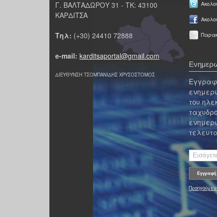
Γ. ΒΑΛΤΑΔΩΡΟΥ 31 - ΤΚ: 43100
Ακολου
ΚΑΡΔΙΤΣΑ
Ακολο
Τηλ:
(+30) 24410 72888
Παρακ
e-mail:
karditsaportal@gmail.com
Ενημερω
ΔΙΕΥΘΥΝΣΗ ΤΣΟΜΠΑΝΙΔΗΣ ΧΡΥΣΟΣΤΟΜΟΣ
Εγγραφε
ενημερω
του ηλε
ταχυδρο
ενημερω
τελευτα
Προηγούμεν