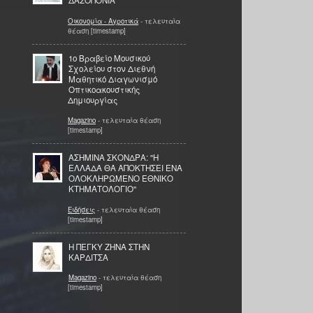
ΔΑΣΟΠΟΝΙΑ
Οικονομία - Αγροτικά
- τελευταία
θέαση [timestamp]
1ο Βραβείο Μουσικού
Σχολείου στον Διεθνή
Μαθητικό Διαγωνισμό
Οπτικοακουστικής
Δημιουργίας
Magazino
- τελευταία θέαση
[timestamp]
ΑΣΗΜΙΝΑ ΣΚΟΝΔΡΑ: ''H
ΕΛΛΑΔΑ ΘΑ ΑΠΟΚΤΗΣΕΙ ΕΝΑ
ΟΛΟΚΛΗΡΩΜΕΝΟ ΕΘΝΙΚΟ
ΚΤΗΜΑΤΟΛΟΓΙΟ''
Ειδήσεις
- τελευταία θέαση
[timestamp]
Η ΠΕΓΚΥ ΖΗΝΑ ΣΤΗΝ
ΚΑΡΔΙΤΣΑ
Magazino
- τελευταία θέαση
[timestamp]