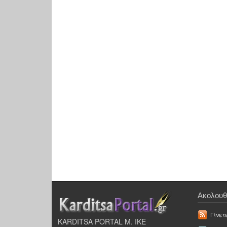
Ακολουθ
Γίνετ
KARDITSA PORTAL Μ. ΙΚΕ