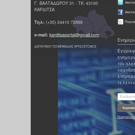
Γ. ΒΑΛΤΑΔΩΡΟΥ 31 - ΤΚ: 43100
Ακολου
ΚΑΡΔΙΤΣΑ
Ακολο
Τηλ:
(+30) 24410 72888
Παρακ
e-mail:
karditsaportal@gmail.com
Ενημερω
ΔΙΕΥΘΥΝΣΗ ΤΣΟΜΠΑΝΙΔΗΣ ΧΡΥΣΟΣΤΟΜΟΣ
Εγγραφε
ενημερω
του ηλε
ταχυδρο
ενημερω
τελευτα
Προηγούμεν