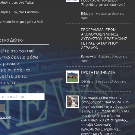
Προστασία του Δήμου
θήστε μας στο Twitter
Σοφάδων με 300.000 ευρώ
υθήστε μας στο Facebook
Ειδήσεις
-
1ημέρα 22 ώρες
πιο
πριν
ολουθείστε μας μέσω Mail
ΠΡΟΓΡΑΜΜΑ ΙΕΡΩΝ
ΑΚΟΛΟΥΘΙΩΝ ΜΗΝΟΣ
ΑΥΓΟΥΣΤΟΥ ΙΕΡΑΣ ΜΟΝΗΣ
τικό Δελτίο
ΠΕΤΡΑΣ ΚΑΤΑΦΥΓΙΟΥ
ΑΓΡΑΦΩΝ
ίτε στο τακτικό
τικό δελτίο μέσω
Κοινωνικά
-
3 ημέρες 3 ώρες
πιο
πριν
κτρονικού
μείου σας και
ΠΡΩΤΗ ΓΙΑ ΤΗΝ ΑΣΑ
θείτε με τα
Ειδήσεις
-
3 ημέρες 13 ώρες
πιο
ία νέα!
πριν
Στο νομοσχέδιο για την
απορρόφηση των δημοτικών
φορέων από τις ανώνυμες
εταιρείες ΕΥΔΑΠ και ΕΥΑΘ,
που ψηφίζεται σήμερα,
α τεύχη
αντιτίθενται επιστήμονες,
περιβαλλοντικές
οργανώσεις, δημοτικές
αρχές και δημοτικές