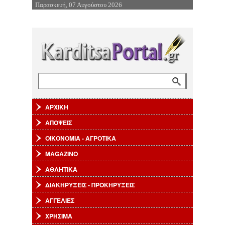
Παρασκευή, 07 Αυγούστου 2026
Επιστροφή στην Πλοήγηση
Αναζήτηση
Φόρμα αναζήτησης
ΑΡΧΙΚΗ
ΑΠΟΨΕΙΣ
ΟΙΚΟΝΟΜΙΑ - ΑΓΡΟΤΙΚΑ
MAGAZINO
ΑΘΛΗΤΙΚΑ
ΔΙΑΚΗΡΥΞΕΙΣ - ΠΡΟΚΗΡΥΞΕΙΣ
ΑΓΓΕΛΙΕΣ
ΧΡΗΣΙΜΑ