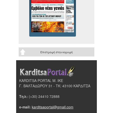
Επιστροφή στην κορυφή
KARDITSA PORTAL Μ. ΙΚΕ
Γ. ΒΑΛΤΑΔΩΡΟΥ 31 - ΤΚ: 43100 ΚΑΡΔΙΤΣΑ
Τηλ:
(+30) 24410 72888
e-mail:
karditsaportal@gmail.com