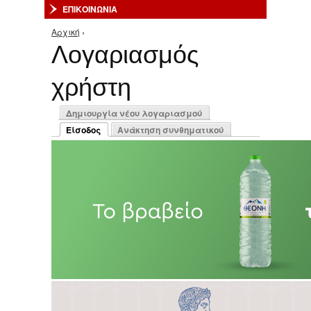
ΕΠΙΚΟΙΝΩΝΙΑ
Αρχική
›
Είστε εδώ
Λογαριασμός
χρήστη
Πρωτεύουσες καρτέλες
Δημιουργία νέου λογαριασμού
Είσοδος
Ανάκτηση συνθηματικού
(ενεργή καρτέλα)