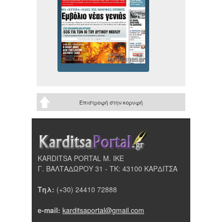
Επιστροφή στην κορυφή
KARDITSA PORTAL Μ. ΙΚΕ
Γ. ΒΑΛΤΑΔΩΡΟΥ 31 - ΤΚ: 43100 ΚΑΡΔΙΤΣΑ
Τηλ:
(+30) 24410 72888
e-mail:
karditsaportal@gmail.com