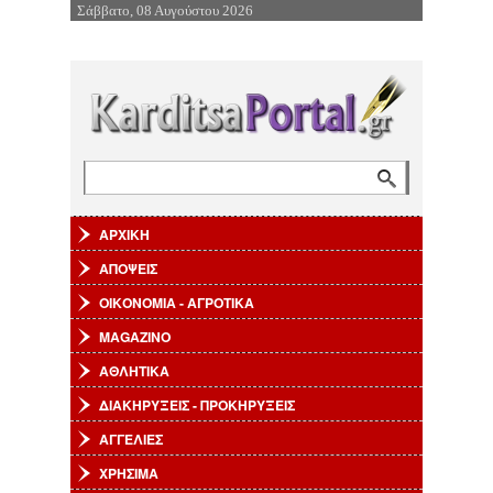
Σάββατο, 08 Αυγούστου 2026
Επιστροφή στην Πλοήγηση
Αναζήτηση
Φόρμα αναζήτησης
ΑΡΧΙΚΗ
ΑΠΟΨΕΙΣ
ΟΙΚΟΝΟΜΙΑ - ΑΓΡΟΤΙΚΑ
MAGAZINO
ΑΘΛΗΤΙΚΑ
ΔΙΑΚΗΡΥΞΕΙΣ - ΠΡΟΚΗΡΥΞΕΙΣ
ΑΓΓΕΛΙΕΣ
ΧΡΗΣΙΜΑ