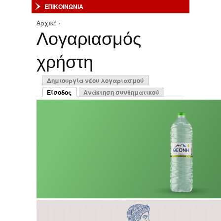
ΕΠΙΚΟΙΝΩΝΙΑ
Αρχική
›
Είστε εδώ
Λογαριασμός
χρήστη
Πρωτεύουσες καρτέλες
Δημιουργία νέου λογαριασμού
Είσοδος
Ανάκτηση συνθηματικού
(ενεργή καρτέλα)