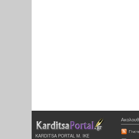
Ακολουθ
Γίνετ
KARDITSA PORTAL Μ. ΙΚΕ