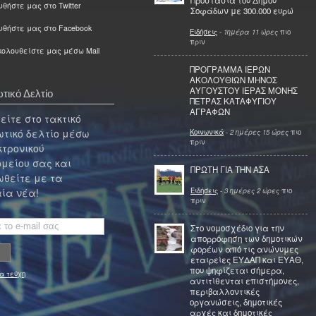
Προστασία του Δήμου
θήστε μας στο Twitter
Σοφάδων με 300.000 ευρώ
υθήστε μας στο Facebook
Ειδήσεις
-
1ημέρα 11 ώρες
πιο
πριν
ολουθείστε μας μέσω Mail
ΠΡΟΓΡΑΜΜΑ ΙΕΡΩΝ
ΑΚΟΛΟΥΘΙΩΝ ΜΗΝΟΣ
ΑΥΓΟΥΣΤΟΥ ΙΕΡΑΣ ΜΟΝΗΣ
τικό Δελτίο
ΠΕΤΡΑΣ ΚΑΤΑΦΥΓΙΟΥ
ΑΓΡΑΦΩΝ
ίτε στο τακτικό
τικό δελτίο μέσω
Κοινωνικά
-
2 ημέρες 15 ώρες
πιο
πριν
κτρονικού
μείου σας και
ΠΡΩΤΗ ΓΙΑ ΤΗΝ ΑΣΑ
θείτε με τα
Ειδήσεις
-
3 ημέρες 2 ώρες
πιο
ία νέα!
πριν
Στο νομοσχέδιο για την
απορρόφηση των δημοτικών
φορέων από τις ανώνυμες
εταιρείες ΕΥΔΑΠ και ΕΥΑΘ,
που ψηφίζεται σήμερα,
α τεύχη
αντιτίθενται επιστήμονες,
περιβαλλοντικές
οργανώσεις, δημοτικές
αρχές και δημοτικές