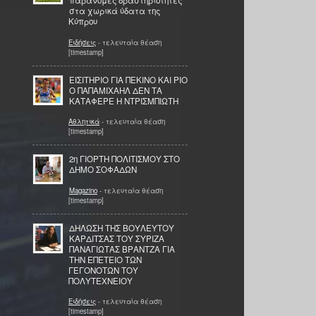
παράνομες δραστηριότητες
στα χωρικά ύδατα της
Κύπρου
Ειδήσεις
- τελευταία θέαση
[timestamp]
ΕΙΣΙΤΗΡΙΟ ΓΙΑ ΠΕΚΙΝΟ ΚΑΙ ΡΙΟ
Ο ΠΑΠΑΜΙΧΑΗΛ ΔΕΝ ΤΑ
ΚΑΤΑΦΕΡΕ Η ΝΤΡΙΣΜΠΙΩΤΗ
Αθλητικά
- τελευταία θέαση
[timestamp]
2η ΓΙΟΡΤΗ ΠΟΛΙΤΙΣΜΟΥ ΣΤΟ
ΔΗΜΟ ΣΟΦΑΔΩΝ
Magazino
- τελευταία θέαση
[timestamp]
ΔΗΛΩΣΗ ΤΗΣ ΒΟΥΛΕΥΤΟΥ
ΚΑΡΔΙΤΣΑΣ ΤΟΥ ΣΥΡΙΖΑ
ΠΑΝΑΓΙΩΤΑΣ ΒΡΑΝΤΖΑ ΓΙΑ
ΤΗΝ ΕΠΕΤΕΙΟ ΤΩΝ
ΓΕΓΟΝΟΤΩΝ ΤΟΥ
ΠΟΛΥΤΕΧΝΕΙΟΥ
Ειδήσεις
- τελευταία θέαση
[timestamp]