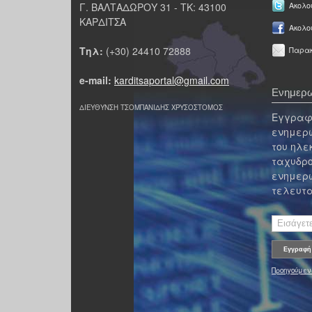
Γ. ΒΑΛΤΑΔΩΡΟΥ 31 - ΤΚ: 43100
Ακολου
ΚΑΡΔΙΤΣΑ
Ακολο
Τηλ:
(+30) 24410 72888
Παρακ
e-mail:
karditsaportal@gmail.com
Ενημερω
ΔΙΕΥΘΥΝΣΗ ΤΣΟΜΠΑΝΙΔΗΣ ΧΡΥΣΟΣΤΟΜΟΣ
Εγγραφε
ενημερω
του ηλε
ταχυδρο
ενημερω
τελευτα
Προηγούμεν