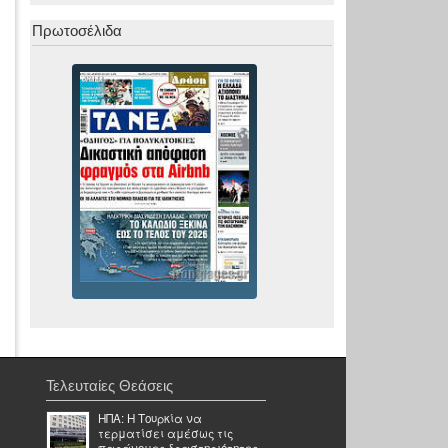
Πρωτοσέλιδα
Τελευταίες Θεάσεις
ΗΠΑ: Η Τουρκία να
τερματίσει αμέσως τις