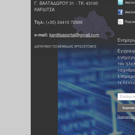
Γ. ΒΑΛΤΑΔΩΡΟΥ 31 - ΤΚ: 43100
Ακολου
ΚΑΡΔΙΤΣΑ
Ακολο
Τηλ:
(+30) 24410 72888
Παρακ
e-mail:
karditsaportal@gmail.com
Ενημερω
ΔΙΕΥΘΥΝΣΗ ΤΣΟΜΠΑΝΙΔΗΣ ΧΡΥΣΟΣΤΟΜΟΣ
Εγγραφε
ενημερω
του ηλε
ταχυδρο
ενημερω
τελευτα
Προηγούμεν