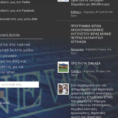
Προστασία του Δήμου
θήστε μας στο Twitter
Σοφάδων με 300.000 ευρώ
υθήστε μας στο Facebook
Ειδήσεις
-
3 ημέρες 37 λεπτά
πιο
πριν
ολουθείστε μας μέσω Mail
ΠΡΟΓΡΑΜΜΑ ΙΕΡΩΝ
ΑΚΟΛΟΥΘΙΩΝ ΜΗΝΟΣ
ΑΥΓΟΥΣΤΟΥ ΙΕΡΑΣ ΜΟΝΗΣ
τικό Δελτίο
ΠΕΤΡΑΣ ΚΑΤΑΦΥΓΙΟΥ
ΑΓΡΑΦΩΝ
ίτε στο τακτικό
τικό δελτίο μέσω
Κοινωνικά
-
4 ημέρες 4 ώρες
πιο
πριν
κτρονικού
μείου σας και
ΠΡΩΤΗ ΓΙΑ ΤΗΝ ΑΣΑ
θείτε με τα
Ειδήσεις
-
4 ημέρες 15 ώρες
πιο
ία νέα!
πριν
Στο νομοσχέδιο για την
απορρόφηση των δημοτικών
φορέων από τις ανώνυμες
εταιρείες ΕΥΔΑΠ και ΕΥΑΘ,
που ψηφίζεται σήμερα,
α τεύχη
αντιτίθενται επιστήμονες,
περιβαλλοντικές
οργανώσεις, δημοτικές
αρχές και δημοτικές