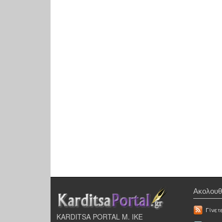
Ακολουθ
Γίνετ
KARDITSA PORTAL Μ. ΙΚΕ