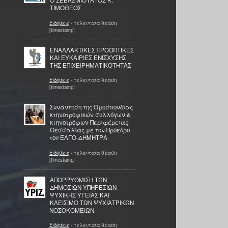
Ο ΣΕΒΑΣΜΙΟΤΑΤΟΣ Κ.
ΤΙΜΟΘΕΟΣ
Ειδήσεις
- τελευταία θέαση
[timestamp]
ΕΝΑΛΛΑΚΤΙΚΕΣ ΠΡΟΟΠΤΙΚΕΣ
ΚΑΙ ΕΥΚΑΙΡΙΕΣ ΕΝΙΣΧΥΣΗΣ
ΤΗΣ ΕΠΙΧΕΙΡΗΜΑΤΙΚΟΤΗΤΑΣ
Ειδήσεις
- τελευταία θέαση
[timestamp]
Συνάντηση της Ομοσπονδίας
κτηνοτροφικών συλλόγων &
κτηνοτρόφων Περιφέρειας
Θεσσαλίας με τον Πρόεδρο
του ΕΛΓΟ-ΔΗΜΗΤΡΑ
Ειδήσεις
- τελευταία θέαση
[timestamp]
ΑΠΟΡΡΥΘΜΙΣΗ ΤΩΝ
ΔΗΜΟΣΙΩΝ ΥΠΗΡΕΣΙΩΝ
ΨΥΧΙΚΗΣ ΥΓΕΙΑΣ ΚΑΙ
ΚΛΕΙΣΙΜΟ ΤΩΝ ΨΥΧΙΑΤΡΙΚΩΝ
ΝΟΣΟΚΟΜΕΙΩΝ
Ειδήσεις
- τελευταία θέαση