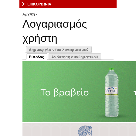
ΕΠΙΚΟΙΝΩΝΙΑ
Αρχική
›
Είστε εδώ
Λογαριασμός
χρήστη
Πρωτεύουσες καρτέλες
Δημιουργία νέου λογαριασμού
Είσοδος
Ανάκτηση συνθηματικού
(ενεργή καρτέλα)