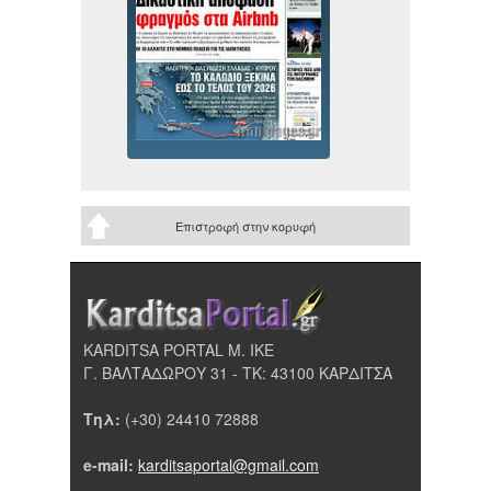
Επιστροφή στην κορυφή
KARDITSA PORTAL Μ. ΙΚΕ
Γ. ΒΑΛΤΑΔΩΡΟΥ 31 - ΤΚ: 43100 ΚΑΡΔΙΤΣΑ
Τηλ:
(+30) 24410 72888
e-mail:
karditsaportal@gmail.com