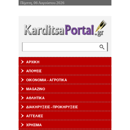
Πέμπτη, 06 Αυγούστου 2026
Επιστροφή στην Πλοήγηση
Αναζήτηση
Φόρμα αναζήτησης
ΑΡΧΙΚΗ
ΑΠΟΨΕΙΣ
ΟΙΚΟΝΟΜΙΑ - ΑΓΡΟΤΙΚΑ
MAGAZINO
ΑΘΛΗΤΙΚΑ
ΔΙΑΚΗΡΥΞΕΙΣ - ΠΡΟΚΗΡΥΞΕΙΣ
ΑΓΓΕΛΙΕΣ
ΧΡΗΣΙΜΑ