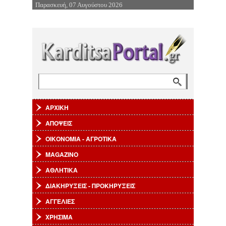
Παρασκευή, 07 Αυγούστου 2026
Επιστροφή στην Πλοήγηση
Αναζήτηση
Φόρμα αναζήτησης
ΑΡΧΙΚΗ
ΑΠΟΨΕΙΣ
ΟΙΚΟΝΟΜΙΑ - ΑΓΡΟΤΙΚΑ
MAGAZINO
ΑΘΛΗΤΙΚΑ
ΔΙΑΚΗΡΥΞΕΙΣ - ΠΡΟΚΗΡΥΞΕΙΣ
ΑΓΓΕΛΙΕΣ
ΧΡΗΣΙΜΑ