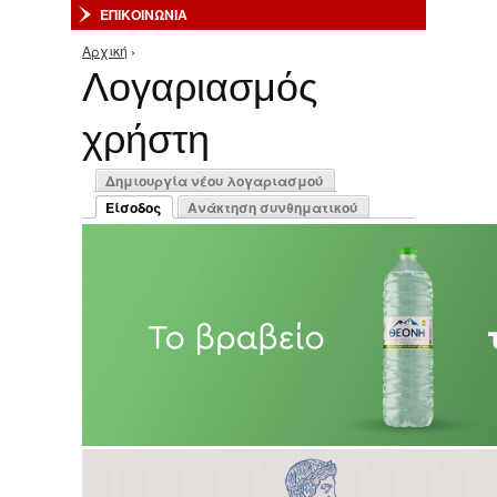
ΕΠΙΚΟΙΝΩΝΙΑ
Αρχική
›
Είστε εδώ
Λογαριασμός
χρήστη
Πρωτεύουσες καρτέλες
Δημιουργία νέου λογαριασμού
Είσοδος
Ανάκτηση συνθηματικού
(ενεργή καρτέλα)