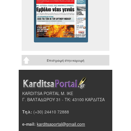
Επιστροφή στην κορυφή
KARDITSA PORTAL Μ. ΙΚΕ
Γ. ΒΑΛΤΑΔΩΡΟΥ 31 - ΤΚ: 43100 ΚΑΡΔΙΤΣΑ
Τηλ:
(+30) 24410 72888
e-mail:
karditsaportal@gmail.com