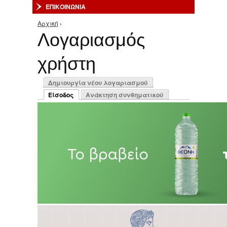
ΕΠΙΚΟΙΝΩΝΙΑ
Αρχική
›
Είστε εδώ
Λογαριασμός
χρήστη
Πρωτεύουσες καρτέλες
Δημιουργία νέου λογαριασμού
Είσοδος
Ανάκτηση συνθηματικού
(ενεργή καρτέλα)