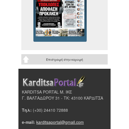
Επιστροφή στην κορυφή
KARDITSA PORTAL Μ. ΙΚΕ
Γ. ΒΑΛΤΑΔΩΡΟΥ 31 - ΤΚ: 43100 ΚΑΡΔΙΤΣΑ
Τηλ:
(+30) 24410 72888
e-mail:
karditsaportal@gmail.com