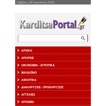
Σάββατο, 08 Αυγούστου 2026
Επιστροφή στην Πλοήγηση
Αναζήτηση
Φόρμα αναζήτησης
ΑΡΧΙΚΗ
ΑΠΟΨΕΙΣ
ΟΙΚΟΝΟΜΙΑ - ΑΓΡΟΤΙΚΑ
MAGAZINO
ΑΘΛΗΤΙΚΑ
ΔΙΑΚΗΡΥΞΕΙΣ - ΠΡΟΚΗΡΥΞΕΙΣ
ΑΓΓΕΛΙΕΣ
ΧΡΗΣΙΜΑ