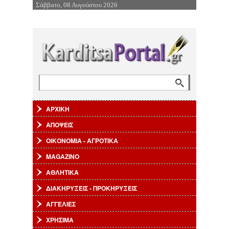
Σάββατο, 08 Αυγούστου 2026
Επιστροφή στην Πλοήγηση
Αναζήτηση
Φόρμα αναζήτησης
ΑΡΧΙΚΗ
ΑΠΟΨΕΙΣ
ΟΙΚΟΝΟΜΙΑ - ΑΓΡΟΤΙΚΑ
MAGAZINO
ΑΘΛΗΤΙΚΑ
ΔΙΑΚΗΡΥΞΕΙΣ - ΠΡΟΚΗΡΥΞΕΙΣ
ΑΓΓΕΛΙΕΣ
ΧΡΗΣΙΜΑ