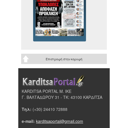
Επιστροφή στην κορυφή
KARDITSA PORTAL Μ. ΙΚΕ
Γ. ΒΑΛΤΑΔΩΡΟΥ 31 - ΤΚ: 43100 ΚΑΡΔΙΤΣΑ
Τηλ:
(+30) 24410 72888
e-mail:
karditsaportal@gmail.com