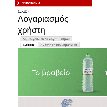
ΕΠΙΚΟΙΝΩΝΙΑ
Αρχική
›
Είστε εδώ
Λογαριασμός
χρήστη
Πρωτεύουσες καρτέλες
Δημιουργία νέου λογαριασμού
Είσοδος
Ανάκτηση συνθηματικού
(ενεργή καρτέλα)