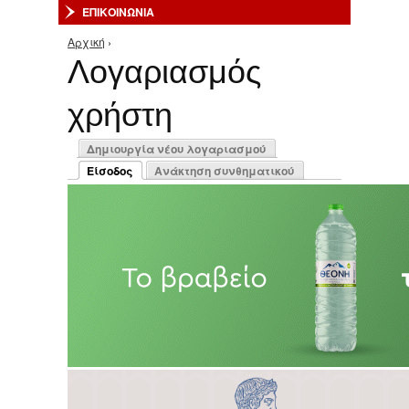
ΕΠΙΚΟΙΝΩΝΙΑ
Αρχική
›
Είστε εδώ
Λογαριασμός
χρήστη
Πρωτεύουσες καρτέλες
Δημιουργία νέου λογαριασμού
Είσοδος
Ανάκτηση συνθηματικού
(ενεργή καρτέλα)