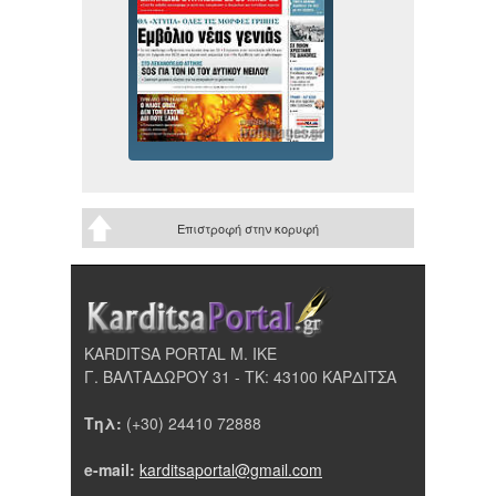
Επιστροφή στην κορυφή
KARDITSA PORTAL Μ. ΙΚΕ
Γ. ΒΑΛΤΑΔΩΡΟΥ 31 - ΤΚ: 43100 ΚΑΡΔΙΤΣΑ
Τηλ:
(+30) 24410 72888
e-mail:
karditsaportal@gmail.com