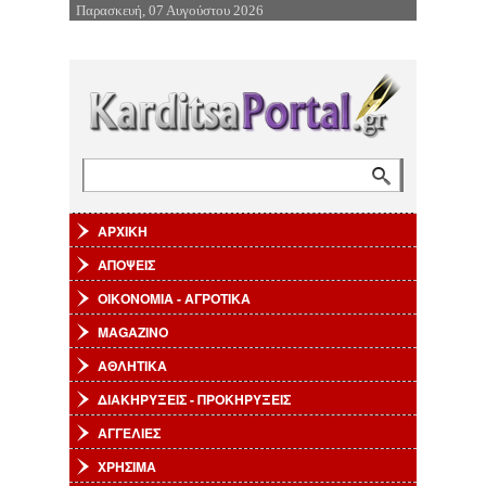
Παρασκευή, 07 Αυγούστου 2026
Επιστροφή στην Πλοήγηση
Αναζήτηση
Φόρμα αναζήτησης
ΑΡΧΙΚΗ
ΑΠΟΨΕΙΣ
ΟΙΚΟΝΟΜΙΑ - ΑΓΡΟΤΙΚΑ
MAGAZINO
ΑΘΛΗΤΙΚΑ
ΔΙΑΚΗΡΥΞΕΙΣ - ΠΡΟΚΗΡΥΞΕΙΣ
ΑΓΓΕΛΙΕΣ
ΧΡΗΣΙΜΑ