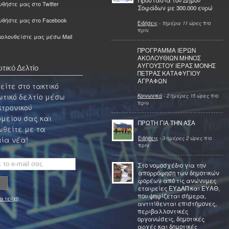
Προστασία του Δήμου
θήστε μας στο Twitter
Σοφάδων με 300.000 ευρώ
υθήστε μας στο Facebook
Ειδήσεις
-
1ημέρα 11 ώρες
πιο
πριν
ολουθείστε μας μέσω Mail
ΠΡΟΓΡΑΜΜΑ ΙΕΡΩΝ
ΑΚΟΛΟΥΘΙΩΝ ΜΗΝΟΣ
ΑΥΓΟΥΣΤΟΥ ΙΕΡΑΣ ΜΟΝΗΣ
τικό Δελτίο
ΠΕΤΡΑΣ ΚΑΤΑΦΥΓΙΟΥ
ΑΓΡΑΦΩΝ
ίτε στο τακτικό
τικό δελτίο μέσω
Κοινωνικά
-
2 ημέρες 15 ώρες
πιο
πριν
κτρονικού
μείου σας και
ΠΡΩΤΗ ΓΙΑ ΤΗΝ ΑΣΑ
θείτε με τα
Ειδήσεις
-
3 ημέρες 2 ώρες
πιο
ία νέα!
πριν
Στο νομοσχέδιο για την
απορρόφηση των δημοτικών
φορέων από τις ανώνυμες
εταιρείες ΕΥΔΑΠ και ΕΥΑΘ,
που ψηφίζεται σήμερα,
α τεύχη
αντιτίθενται επιστήμονες,
περιβαλλοντικές
οργανώσεις, δημοτικές
αρχές και δημοτικές