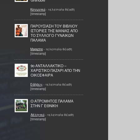
Grenoble
Κοινωνικά
- τελευταία θέαση
[timestamp]
ΠΑΡΟΥΣΙΑΣΗ ΤΟΥ ΒΙΒΛΙΟΥ
ΙΣΤΟΡΙΕΣ ΤΗΣ ΜΑΝΙΑΣ ΑΠΟ
ΤΟ ΣΥΛΛΟΓΟ ΓΥΝΑΙΚΩΝ
ΠΑΛΑΜΑ
Magazino
- τελευταία θέαση
[timestamp]
9o ΑΝΤΑΛΛΑΚΤΙΚΟ –
ΧΑΡΙΣΤΙΚΟ ΠΑΖΑΡΙ ΑΠΟ ΤΗΝ
ΟΙΚΟΣΦΑΙΡΑ
Ειδήσεις
- τελευταία θέαση
[timestamp]
Ο ΑΤΡΟΜΗΤΟΣ ΠΑΛΑΜΑ
ΣΤΗΝ Γ ΕΘΝΙΚΗ
Αθλητικά
- τελευταία θέαση
[timestamp]