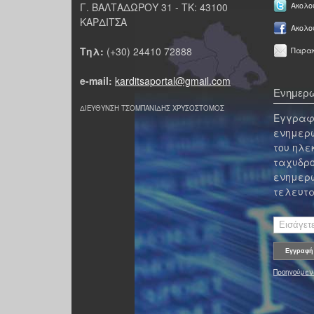
Γ. ΒΑΛΤΑΔΩΡΟΥ 31 - ΤΚ: 43100
Ακολου
ΚΑΡΔΙΤΣΑ
Ακολο
Τηλ:
(+30) 24410 72888
Παρακ
e-mail:
karditsaportal@gmail.com
Ενημερω
ΔΙΕΥΘΥΝΣΗ ΤΣΟΜΠΑΝΙΔΗΣ ΧΡΥΣΟΣΤΟΜΟΣ
Εγγραφε
ενημερω
του ηλε
ταχυδρο
ενημερω
τελευτα
Προηγούμεν