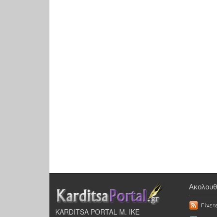
Ακολουθ
Γίνετ
KARDITSA PORTAL Μ. ΙΚΕ