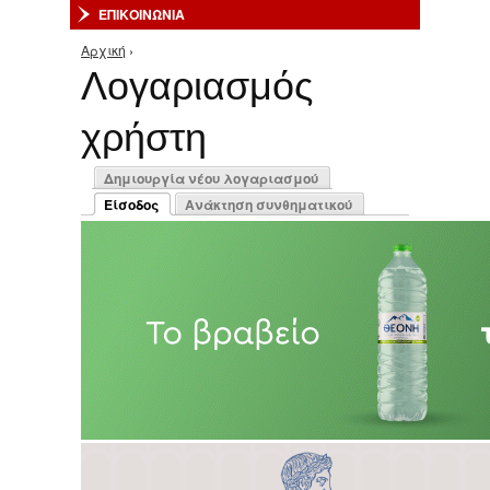
ΕΠΙΚΟΙΝΩΝΙΑ
Αρχική
›
Είστε εδώ
Λογαριασμός
χρήστη
Πρωτεύουσες καρτέλες
Δημιουργία νέου λογαριασμού
Είσοδος
Ανάκτηση συνθηματικού
(ενεργή καρτέλα)