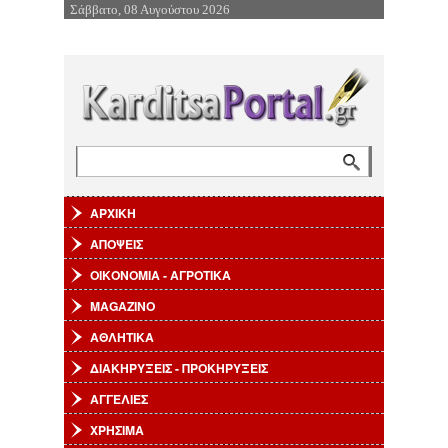
Σάββατο, 08 Αυγούστου 2026
Επιστροφή στην Πλοήγηση
Αναζήτηση
Φόρμα αναζήτησης
ΑΡΧΙΚΗ
ΑΠΟΨΕΙΣ
ΟΙΚΟΝΟΜΙΑ - ΑΓΡΟΤΙΚΑ
MAGAZINO
ΑΘΛΗΤΙΚΑ
ΔΙΑΚΗΡΥΞΕΙΣ - ΠΡΟΚΗΡΥΞΕΙΣ
ΑΓΓΕΛΙΕΣ
ΧΡΗΣΙΜΑ