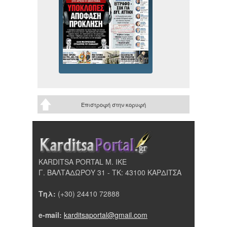
Επιστροφή στην κορυφή
KARDITSA PORTAL Μ. ΙΚΕ
Γ. ΒΑΛΤΑΔΩΡΟΥ 31 - ΤΚ: 43100 ΚΑΡΔΙΤΣΑ
Τηλ:
(+30) 24410 72888
e-mail:
karditsaportal@gmail.com