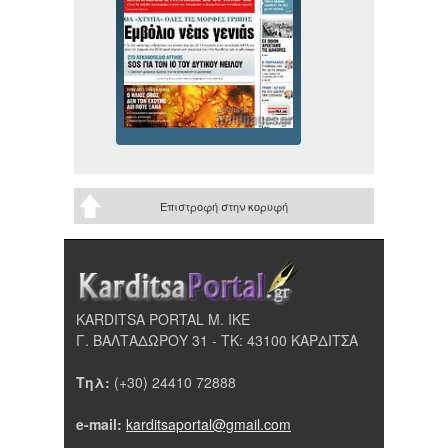
Επιστροφή στην κορυφή
KARDITSA PORTAL Μ. ΙΚΕ
Γ. ΒΑΛΤΑΔΩΡΟΥ 31 - ΤΚ: 43100 ΚΑΡΔΙΤΣΑ
Τηλ:
(+30) 24410 72888
e-mail:
karditsaportal@gmail.com