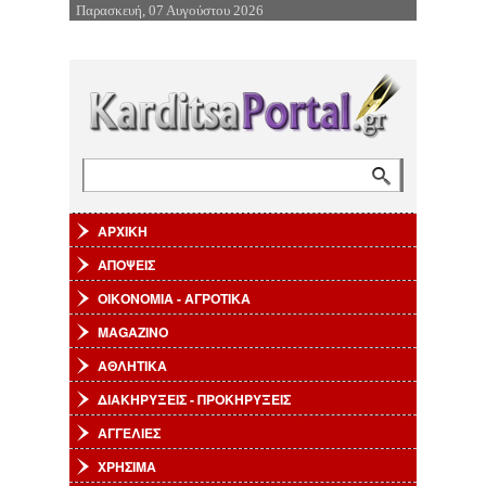
Παρασκευή, 07 Αυγούστου 2026
Επιστροφή στην Πλοήγηση
Αναζήτηση
Φόρμα αναζήτησης
ΑΡΧΙΚΗ
ΑΠΟΨΕΙΣ
ΟΙΚΟΝΟΜΙΑ - ΑΓΡΟΤΙΚΑ
MAGAZINO
ΑΘΛΗΤΙΚΑ
ΔΙΑΚΗΡΥΞΕΙΣ - ΠΡΟΚΗΡΥΞΕΙΣ
ΑΓΓΕΛΙΕΣ
ΧΡΗΣΙΜΑ