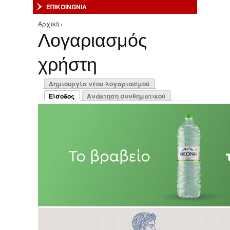
ΕΠΙΚΟΙΝΩΝΙΑ
Αρχική
›
Είστε εδώ
Λογαριασμός
χρήστη
Πρωτεύουσες καρτέλες
Δημιουργία νέου λογαριασμού
Είσοδος
Ανάκτηση συνθηματικού
(ενεργή καρτέλα)