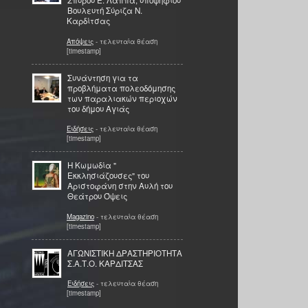
Σπύρου Ε. Λάππα, υποψήφιου
Βουλευτή Σύριζα Ν.
Καρδίτσας
Απόψεις
- τελευταία θέαση
[timestamp]
Συνάντηση για τα
προβλήματα πολεοδόμησης
των παραλιακών περιοχών
του δήμου Αγιάς
Ειδήσεις
- τελευταία θέαση
[timestamp]
Η Κωμωδία "
Εκκλησιάζουσες" του
Αριστοφάνη στην Αυλή του
Θεάτρου Όψεις
Magazino
- τελευταία θέαση
[timestamp]
ΑΓΩΝΙΣΤΙΚΗ ΔΡΑΣΤΗΡΙΟΤΗΤΑ
Σ.Α.Τ.Ο. ΚΑΡΔΙΤΣΑΣ
Ειδήσεις
- τελευταία θέαση
[timestamp]