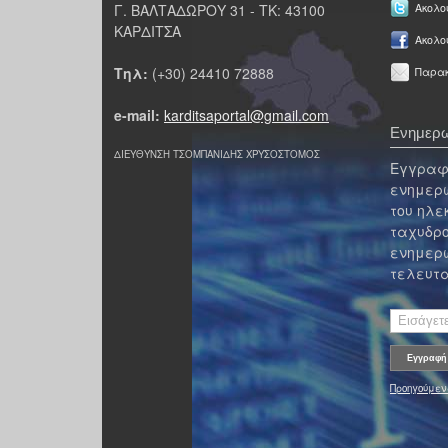
Γ. ΒΑΛΤΑΔΩΡΟΥ 31 - ΤΚ: 43100
Ακολου
ΚΑΡΔΙΤΣΑ
Ακολο
Τηλ:
(+30) 24410 72888
Παρακ
e-mail:
karditsaportal@gmail.com
Ενημερω
ΔΙΕΥΘΥΝΣΗ ΤΣΟΜΠΑΝΙΔΗΣ ΧΡΥΣΟΣΤΟΜΟΣ
Εγγραφε
ενημερω
του ηλε
ταχυδρο
ενημερω
τελευτα
Προηγούμεν