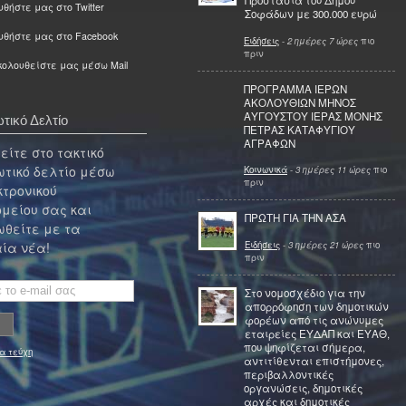
Προστασία του Δήμου
θήστε μας στο Twitter
Σοφάδων με 300.000 ευρώ
υθήστε μας στο Facebook
Ειδήσεις
-
2 ημέρες 7 ώρες
πιο
πριν
ολουθείστε μας μέσω Mail
ΠΡΟΓΡΑΜΜΑ ΙΕΡΩΝ
ΑΚΟΛΟΥΘΙΩΝ ΜΗΝΟΣ
ΑΥΓΟΥΣΤΟΥ ΙΕΡΑΣ ΜΟΝΗΣ
τικό Δελτίο
ΠΕΤΡΑΣ ΚΑΤΑΦΥΓΙΟΥ
ΑΓΡΑΦΩΝ
ίτε στο τακτικό
τικό δελτίο μέσω
Κοινωνικά
-
3 ημέρες 11 ώρες
πιο
πριν
κτρονικού
μείου σας και
ΠΡΩΤΗ ΓΙΑ ΤΗΝ ΑΣΑ
θείτε με τα
Ειδήσεις
-
3 ημέρες 21 ώρες
πιο
ία νέα!
πριν
Στο νομοσχέδιο για την
απορρόφηση των δημοτικών
φορέων από τις ανώνυμες
εταιρείες ΕΥΔΑΠ και ΕΥΑΘ,
που ψηφίζεται σήμερα,
α τεύχη
αντιτίθενται επιστήμονες,
περιβαλλοντικές
οργανώσεις, δημοτικές
αρχές και δημοτικές