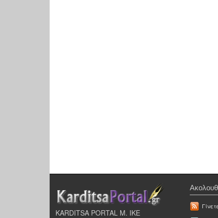
Ακολουθ
Γίνετ
KARDITSA PORTAL Μ. ΙΚΕ