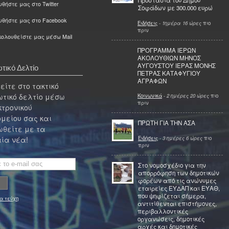
Προστασία του Δήμου
θήστε μας στο Twitter
Σοφάδων με 300.000 ευρώ
υθήστε μας στο Facebook
Ειδήσεις
-
1ημέρα 16 ώρες
πιο
πριν
ολουθείστε μας μέσω Mail
ΠΡΟΓΡΑΜΜΑ ΙΕΡΩΝ
ΑΚΟΛΟΥΘΙΩΝ ΜΗΝΟΣ
ΑΥΓΟΥΣΤΟΥ ΙΕΡΑΣ ΜΟΝΗΣ
τικό Δελτίο
ΠΕΤΡΑΣ ΚΑΤΑΦΥΓΙΟΥ
ΑΓΡΑΦΩΝ
ίτε στο τακτικό
τικό δελτίο μέσω
Κοινωνικά
-
2 ημέρες 20 ώρες
πιο
πριν
κτρονικού
μείου σας και
ΠΡΩΤΗ ΓΙΑ ΤΗΝ ΑΣΑ
θείτε με τα
Ειδήσεις
-
3 ημέρες 6 ώρες
πιο
ία νέα!
πριν
Στο νομοσχέδιο για την
απορρόφηση των δημοτικών
φορέων από τις ανώνυμες
εταιρείες ΕΥΔΑΠ και ΕΥΑΘ,
που ψηφίζεται σήμερα,
α τεύχη
αντιτίθενται επιστήμονες,
περιβαλλοντικές
οργανώσεις, δημοτικές
αρχές και δημοτικές