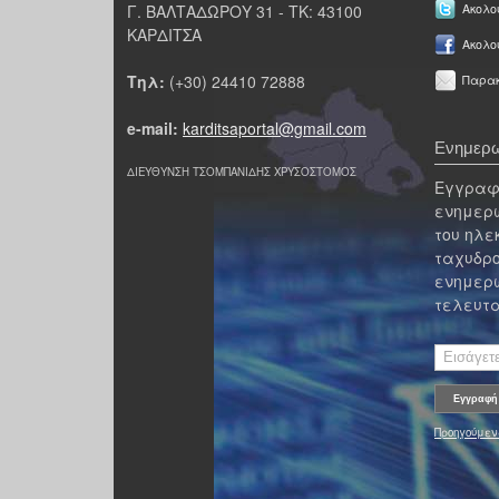
Γ. ΒΑΛΤΑΔΩΡΟΥ 31 - ΤΚ: 43100
Ακολου
ΚΑΡΔΙΤΣΑ
Ακολο
Τηλ:
(+30) 24410 72888
Παρακ
e-mail:
karditsaportal@gmail.com
Ενημερω
ΔΙΕΥΘΥΝΣΗ ΤΣΟΜΠΑΝΙΔΗΣ ΧΡΥΣΟΣΤΟΜΟΣ
Εγγραφε
ενημερω
του ηλε
ταχυδρο
ενημερω
τελευτα
Προηγούμεν