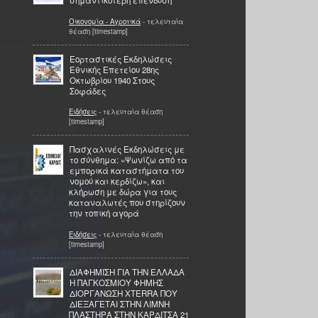
σημαντικότερη επένδυση
Οικονομία - Αγροτικά
- τελευταία
θέαση [timestamp]
Εορταστικές Εκδηλώσεις
Εθνικής Επετείου 28ης
Οκτωβρίου 1940 Στους
Σοφάδες
Ειδήσεις
- τελευταία θέαση
[timestamp]
Πασχαλινές Εκδηλώσεις με
το σύνθημα: «Ψωνίζω από τα
εμπορικά καταστήματα του
νομού και κερδίζω», και
κλήρωση με δώρα για τους
καταναλωτές που στηρίζουν
την τοπική αγορά
Ειδήσεις
- τελευταία θέαση
[timestamp]
ΔΙΑΦΗΜIΣΗ ΓΙΑ ΤΗΝ ΕΛΛΑΔΑ
Η ΠΑΓΚΟΣΜΙΟΥ ΦΗΜΗΣ
ΔΙΟΡΓΑΝΩΣΗ XTERRA ΠΟΥ
ΔΙΕΞΑΓΕΤΑΙ ΣΤΗΝ ΛΙΜΝΗ
ΠΛΑΣΤΗΡΑ ΣΤΗΝ ΚΑΡΔΙΤΣΑ 21