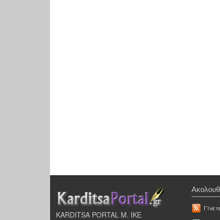
Ακολουθ
Γίνετ
KARDITSA PORTAL Μ. ΙΚΕ