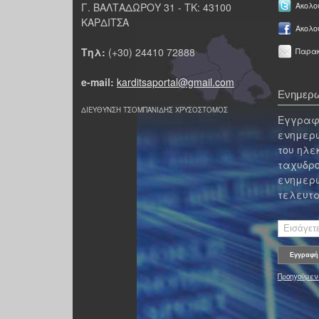
Γ. ΒΑΛΤΑΔΩΡΟΥ 31 - ΤΚ: 43100
Ακολου
ΚΑΡΔΙΤΣΑ
Ακολο
Τηλ:
(+30) 24410 72888
Παρακ
e-mail:
karditsaportal@gmail.com
Ενημερω
ΔΙΕΥΘΥΝΣΗ ΤΣΟΜΠΑΝΙΔΗΣ ΧΡΥΣΟΣΤΟΜΟΣ
Εγγραφε
ενημερω
του ηλε
ταχυδρο
ενημερω
τελευτα
Προηγούμεν