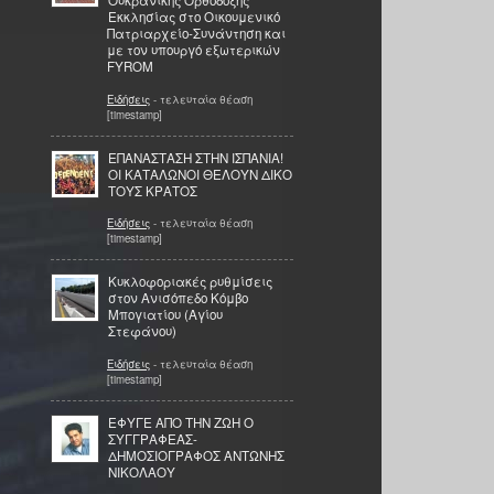
Ουκρανικής Ορθόδοξης
Εκκλησίας στο Οικουμενικό
Πατριαρχείο-Συνάντηση και
με τον υπουργό εξωτερικών
FYROM
Ειδήσεις
- τελευταία θέαση
[timestamp]
ΕΠΑΝΑΣΤΑΣΗ ΣΤΗΝ ΙΣΠΑΝΙΑ!
ΟΙ ΚΑΤΑΛΩΝΟΙ ΘΕΛΟΥΝ ΔΙΚΟ
ΤΟΥΣ ΚΡΑΤΟΣ
Ειδήσεις
- τελευταία θέαση
[timestamp]
Κυκλοφοριακές ρυθμίσεις
στον Ανισόπεδο Κόμβο
Μπογιατίου (Αγίου
Στεφάνου)
Ειδήσεις
- τελευταία θέαση
[timestamp]
ΕΦΥΓΕ ΑΠΟ ΤΗΝ ΖΩΗ Ο
ΣΥΓΓΡΑΦΕΑΣ-
ΔΗΜΟΣΙΟΓΡΑΦΟΣ ΑΝΤΩΝΗΣ
ΝΙΚΟΛΑΟΥ