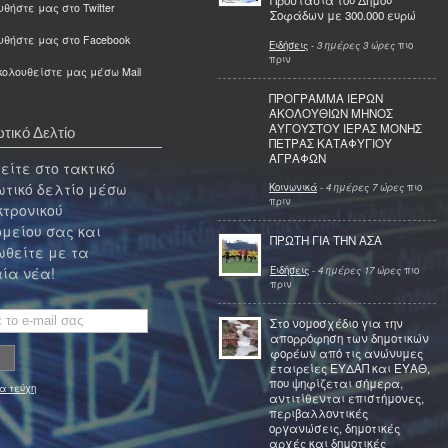
Προστασία του Δήμου
θήστε μας στο Twitter
Σοφάδων με 300.000 ευρώ
υθήστε μας στο Facebook
Ειδήσεις
-
3 ημέρες 3 ώρες
πιο
πριν
ολουθείστε μας μέσω Mail
ΠΡΟΓΡΑΜΜΑ ΙΕΡΩΝ
ΑΚΟΛΟΥΘΙΩΝ ΜΗΝΟΣ
ΑΥΓΟΥΣΤΟΥ ΙΕΡΑΣ ΜΟΝΗΣ
τικό Δελτίο
ΠΕΤΡΑΣ ΚΑΤΑΦΥΓΙΟΥ
ΑΓΡΑΦΩΝ
ίτε στο τακτικό
τικό δελτίο μέσω
Κοινωνικά
-
4 ημέρες 7 ώρες
πιο
πριν
κτρονικού
μείου σας και
ΠΡΩΤΗ ΓΙΑ ΤΗΝ ΑΣΑ
θείτε με τα
Ειδήσεις
-
4 ημέρες 17 ώρες
πιο
ία νέα!
πριν
Στο νομοσχέδιο για την
απορρόφηση των δημοτικών
φορέων από τις ανώνυμες
εταιρείες ΕΥΔΑΠ και ΕΥΑΘ,
που ψηφίζεται σήμερα,
α τεύχη
αντιτίθενται επιστήμονες,
περιβαλλοντικές
οργανώσεις, δημοτικές
αρχές και δημοτικές