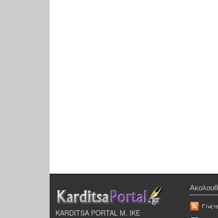
Ακολουθ
Γίνετ
KARDITSA PORTAL Μ. ΙΚΕ