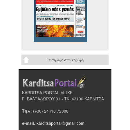
Επιστροφή στην κορυφή
KARDITSA PORTAL Μ. ΙΚΕ
Γ. ΒΑΛΤΑΔΩΡΟΥ 31 - ΤΚ: 43100 ΚΑΡΔΙΤΣΑ
Τηλ:
(+30) 24410 72888
e-mail:
karditsaportal@gmail.com