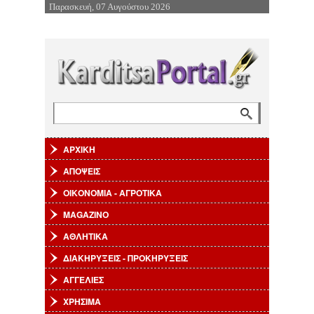
Παρασκευή, 07 Αυγούστου 2026
Επιστροφή στην Πλοήγηση
Αναζήτηση
Φόρμα αναζήτησης
ΑΡΧΙΚΗ
ΑΠΟΨΕΙΣ
ΟΙΚΟΝΟΜΙΑ - ΑΓΡΟΤΙΚΑ
MAGAZINO
ΑΘΛΗΤΙΚΑ
ΔΙΑΚΗΡΥΞΕΙΣ - ΠΡΟΚΗΡΥΞΕΙΣ
ΑΓΓΕΛΙΕΣ
ΧΡΗΣΙΜΑ