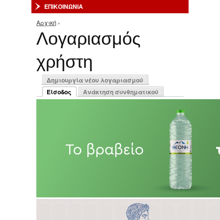
ΕΠΙΚΟΙΝΩΝΙΑ
Αρχική
›
Είστε εδώ
Λογαριασμός
χρήστη
Πρωτεύουσες καρτέλες
Δημιουργία νέου λογαριασμού
Είσοδος
Ανάκτηση συνθηματικού
(ενεργή καρτέλα)