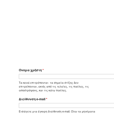
Όνομα χρήστη
*
Τα κενά επιτρέπονται· τα σημεία στίξης δεν
επιτρέπονται, εκτός από τις τελείες, τις παύλες, τις
αποστρόφους, και τις κάτω παύλες.
Διεύθυνση e-mail
*
Εισάγετε μια έγκυρη διεύθυνση e-mail. Όλα τα μηνύματα