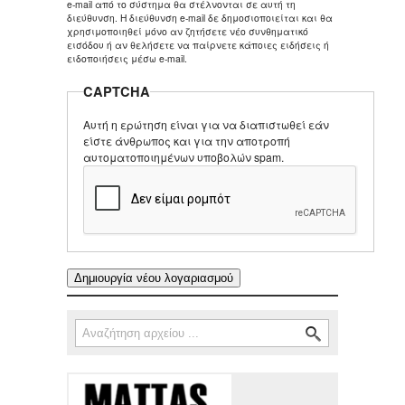
e-mail από το σύστημα θα στέλνονται σε αυτή τη
διεύθυνση. Η διεύθυνση e-mail δε δημοσιοποιείται και θα
χρησιμοποιηθεί μόνο αν ζητήσετε νέο συνθηματικό
εισόδου ή αν θελήσετε να παίρνετε κάποιες ειδήσεις ή
ειδοποιήσεις μέσω e-mail.
CAPTCHA
Αυτή η ερώτηση είναι για να διαπιστωθεί εάν
είστε άνθρωπος και για την αποτροπή
αυτοματοποιημένων υποβολών spam.
Αναζήτηση
Φόρμα αναζήτησης