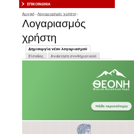
ΕΠΙΚΟΙΝΩΝΙΑ
Αρχική
›
Λογαριασμός χρήστη
›
Είστε εδώ
Λογαριασμός
χρήστη
Πρωτεύουσες καρτέλες
Δημιουργία νέου λογαριασμού
(ενεργή καρτέλα)
Είσοδος
Ανάκτηση συνθηματικού