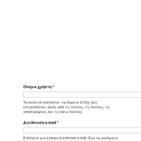
Όνομα χρήστη
*
Τα κενά επιτρέπονται· τα σημεία στίξης δεν
επιτρέπονται, εκτός από τις τελείες, τις παύλες, τις
αποστρόφους, και τις κάτω παύλες.
Διεύθυνση e-mail
*
Εισάγετε μια έγκυρη διεύθυνση e-mail. Όλα τα μηνύματα