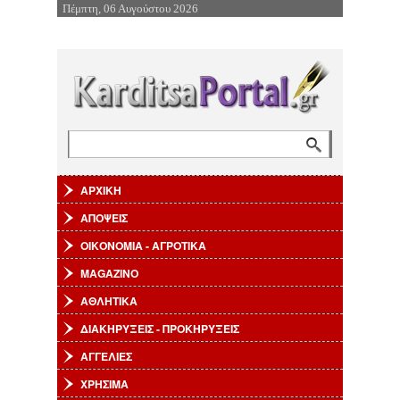
Πέμπτη, 06 Αυγούστου 2026
Επιστροφή στην Πλοήγηση
Αναζήτηση
Φόρμα αναζήτησης
ΑΡΧΙΚΗ
ΑΠΟΨΕΙΣ
ΟΙΚΟΝΟΜΙΑ - ΑΓΡΟΤΙΚΑ
MAGAZINO
ΑΘΛΗΤΙΚΑ
ΔΙΑΚΗΡΥΞΕΙΣ - ΠΡΟΚΗΡΥΞΕΙΣ
ΑΓΓΕΛΙΕΣ
ΧΡΗΣΙΜΑ