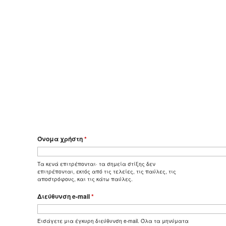
Όνομα χρήστη
*
Τα κενά επιτρέπονται· τα σημεία στίξης δεν
επιτρέπονται, εκτός από τις τελείες, τις παύλες, τις
αποστρόφους, και τις κάτω παύλες.
Διεύθυνση e-mail
*
Εισάγετε μια έγκυρη διεύθυνση e-mail. Όλα τα μηνύματα