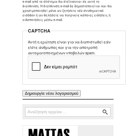
e-mail από το σύστημα θα στέλνονται σε αυτή τη
διεύθυνση. Η διεύθυνση e-mail δε δημοσιοποιείται και θα
χρησιμοποιηθεί μόνο αν ζητήσετε νέο συνθηματικό
εισόδου ή αν θελήσετε να παίρνετε κάποιες ειδήσεις ή
ειδοποιήσεις μέσω e-mail.
CAPTCHA
Αυτή η ερώτηση είναι για να διαπιστωθεί εάν
είστε άνθρωπος και για την αποτροπή
αυτοματοποιημένων υποβολών spam.
Αναζήτηση
Φόρμα αναζήτησης