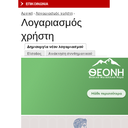
ΕΠΙΚΟΙΝΩΝΙΑ
Αρχική
›
Λογαριασμός χρήστη
›
Είστε εδώ
Λογαριασμός
χρήστη
Πρωτεύουσες καρτέλες
Δημιουργία νέου λογαριασμού
(ενεργή καρτέλα)
Είσοδος
Ανάκτηση συνθηματικού