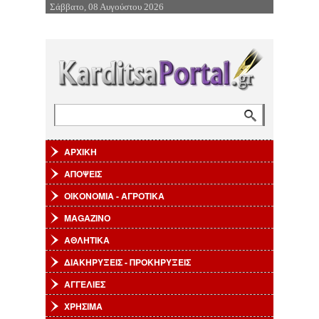
Σάββατο, 08 Αυγούστου 2026
Επιστροφή στην Πλοήγηση
Αναζήτηση
Φόρμα αναζήτησης
ΑΡΧΙΚΗ
ΑΠΟΨΕΙΣ
ΟΙΚΟΝΟΜΙΑ - ΑΓΡΟΤΙΚΑ
MAGAZINO
ΑΘΛΗΤΙΚΑ
ΔΙΑΚΗΡΥΞΕΙΣ - ΠΡΟΚΗΡΥΞΕΙΣ
ΑΓΓΕΛΙΕΣ
ΧΡΗΣΙΜΑ