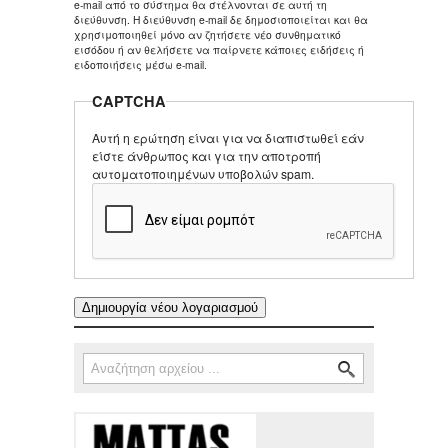
e-mail από το σύστημα θα στέλνονται σε αυτή τη
διεύθυνση. Η διεύθυνση e-mail δε δημοσιοποιείται και θα
χρησιμοποιηθεί μόνο αν ζητήσετε νέο συνθηματικό
εισόδου ή αν θελήσετε να παίρνετε κάποιες ειδήσεις ή
ειδοποιήσεις μέσω e-mail.
CAPTCHA
Αυτή η ερώτηση είναι για να διαπιστωθεί εάν
είστε άνθρωπος και για την αποτροπή
αυτοματοποιημένων υποβολών spam.
Αναζήτηση
Φόρμα αναζήτησης