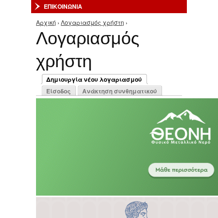
ΕΠΙΚΟΙΝΩΝΙΑ
Αρχική
›
Λογαριασμός χρήστη
›
Είστε εδώ
Λογαριασμός
χρήστη
Πρωτεύουσες καρτέλες
Δημιουργία νέου λογαριασμού
(ενεργή καρτέλα)
Είσοδος
Ανάκτηση συνθηματικού