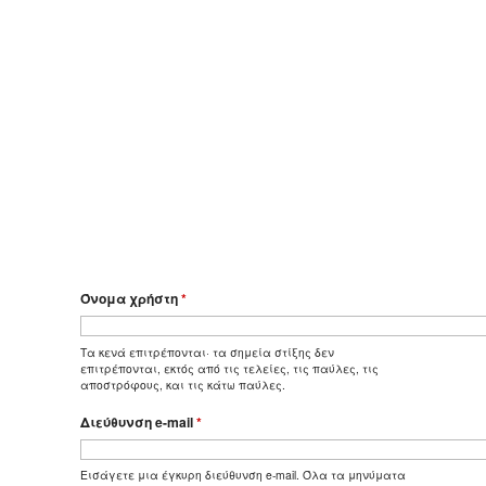
Όνομα χρήστη
*
Τα κενά επιτρέπονται· τα σημεία στίξης δεν
επιτρέπονται, εκτός από τις τελείες, τις παύλες, τις
αποστρόφους, και τις κάτω παύλες.
Διεύθυνση e-mail
*
Εισάγετε μια έγκυρη διεύθυνση e-mail. Όλα τα μηνύματα