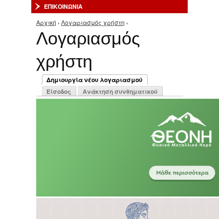
ΕΠΙΚΟΙΝΩΝΙΑ
Αρχική
›
Λογαριασμός χρήστη
›
Είστε εδώ
Λογαριασμός
χρήστη
Πρωτεύουσες καρτέλες
Δημιουργία νέου λογαριασμού
(ενεργή καρτέλα)
Είσοδος
Ανάκτηση συνθηματικού