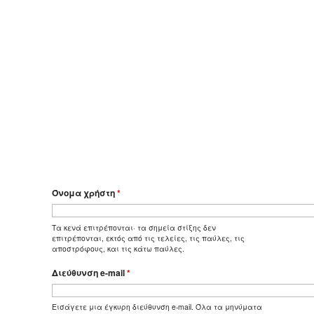
Όνομα χρήστη
*
Τα κενά επιτρέπονται· τα σημεία στίξης δεν
επιτρέπονται, εκτός από τις τελείες, τις παύλες, τις
αποστρόφους, και τις κάτω παύλες.
Διεύθυνση e-mail
*
Εισάγετε μια έγκυρη διεύθυνση e-mail. Όλα τα μηνύματα