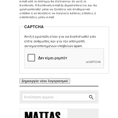
e-mail από το σύστημα θα στέλνονται σε αυτή τη
διεύθυνση. Η διεύθυνση e-mail δε δημοσιοποιείται και θα
χρησιμοποιηθεί μόνο αν ζητήσετε νέο συνθηματικό
εισόδου ή αν θελήσετε να παίρνετε κάποιες ειδήσεις ή
ειδοποιήσεις μέσω e-mail.
CAPTCHA
Αυτή η ερώτηση είναι για να διαπιστωθεί εάν
είστε άνθρωπος και για την αποτροπή
αυτοματοποιημένων υποβολών spam.
Αναζήτηση
Φόρμα αναζήτησης