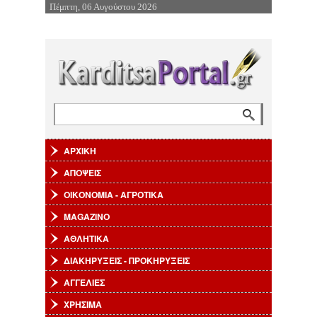
Πέμπτη, 06 Αυγούστου 2026
Επιστροφή στην Πλοήγηση
Αναζήτηση
Φόρμα αναζήτησης
ΑΡΧΙΚΗ
ΑΠΟΨΕΙΣ
ΟΙΚΟΝΟΜΙΑ - ΑΓΡΟΤΙΚΑ
MAGAZINO
ΑΘΛΗΤΙΚΑ
ΔΙΑΚΗΡΥΞΕΙΣ - ΠΡΟΚΗΡΥΞΕΙΣ
ΑΓΓΕΛΙΕΣ
ΧΡΗΣΙΜΑ