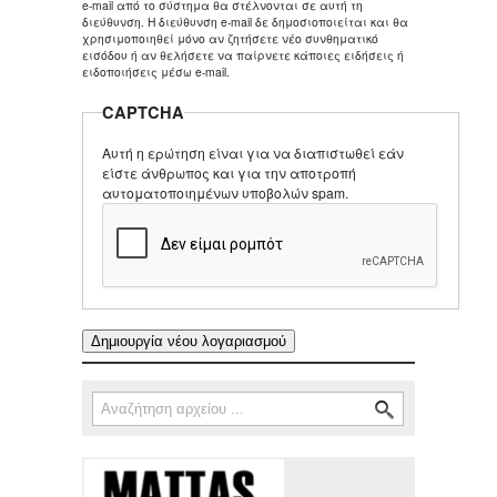
e-mail από το σύστημα θα στέλνονται σε αυτή τη
διεύθυνση. Η διεύθυνση e-mail δε δημοσιοποιείται και θα
χρησιμοποιηθεί μόνο αν ζητήσετε νέο συνθηματικό
εισόδου ή αν θελήσετε να παίρνετε κάποιες ειδήσεις ή
ειδοποιήσεις μέσω e-mail.
CAPTCHA
Αυτή η ερώτηση είναι για να διαπιστωθεί εάν
είστε άνθρωπος και για την αποτροπή
αυτοματοποιημένων υποβολών spam.
Αναζήτηση
Φόρμα αναζήτησης