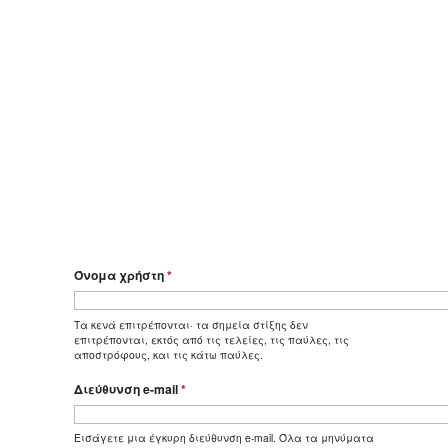
Όνομα χρήστη
*
Τα κενά επιτρέπονται· τα σημεία στίξης δεν
επιτρέπονται, εκτός από τις τελείες, τις παύλες, τις
αποστρόφους, και τις κάτω παύλες.
Διεύθυνση e-mail
*
Εισάγετε μια έγκυρη διεύθυνση e-mail. Όλα τα μηνύματα