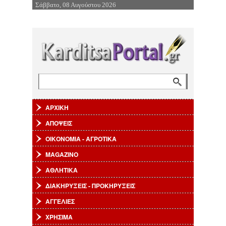
Σάββατο, 08 Αυγούστου 2026
Επιστροφή στην Πλοήγηση
Αναζήτηση
Φόρμα αναζήτησης
ΑΡΧΙΚΗ
ΑΠΟΨΕΙΣ
ΟΙΚΟΝΟΜΙΑ - ΑΓΡΟΤΙΚΑ
MAGAZINO
ΑΘΛΗΤΙΚΑ
ΔΙΑΚΗΡΥΞΕΙΣ - ΠΡΟΚΗΡΥΞΕΙΣ
ΑΓΓΕΛΙΕΣ
ΧΡΗΣΙΜΑ