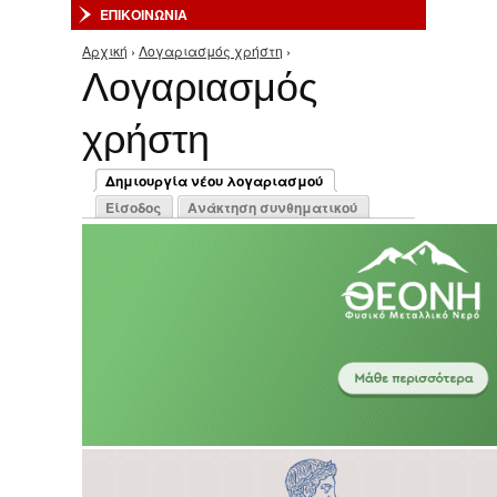
ΕΠΙΚΟΙΝΩΝΙΑ
Αρχική
›
Λογαριασμός χρήστη
›
Είστε εδώ
Λογαριασμός
χρήστη
Πρωτεύουσες καρτέλες
Δημιουργία νέου λογαριασμού
(ενεργή καρτέλα)
Είσοδος
Ανάκτηση συνθηματικού