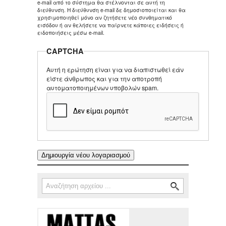
e-mail από το σύστημα θα στέλνονται σε αυτή τη
διεύθυνση. Η διεύθυνση e-mail δε δημοσιοποιείται και θα
χρησιμοποιηθεί μόνο αν ζητήσετε νέο συνθηματικό
εισόδου ή αν θελήσετε να παίρνετε κάποιες ειδήσεις ή
ειδοποιήσεις μέσω e-mail.
CAPTCHA
Αυτή η ερώτηση είναι για να διαπιστωθεί εάν
είστε άνθρωπος και για την αποτροπή
αυτοματοποιημένων υποβολών spam.
Αναζήτηση
Φόρμα αναζήτησης