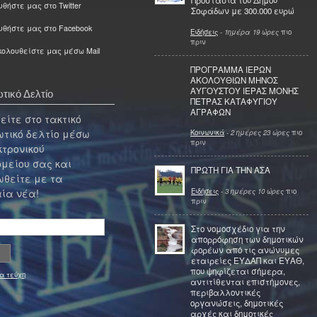
Προστασία του Δήμου
θήστε μας στο Twitter
Σοφάδων με 300.000 ευρώ
υθήστε μας στο Facebook
Ειδήσεις
-
1ημέρα 19 ώρες
πιο
πριν
ολουθείστε μας μέσω Mail
ΠΡΟΓΡΑΜΜΑ ΙΕΡΩΝ
ΑΚΟΛΟΥΘΙΩΝ ΜΗΝΟΣ
ΑΥΓΟΥΣΤΟΥ ΙΕΡΑΣ ΜΟΝΗΣ
τικό Δελτίο
ΠΕΤΡΑΣ ΚΑΤΑΦΥΓΙΟΥ
ΑΓΡΑΦΩΝ
ίτε στο τακτικό
τικό δελτίο μέσω
Κοινωνικά
-
2 ημέρες 23 ώρες
πιο
πριν
κτρονικού
μείου σας και
ΠΡΩΤΗ ΓΙΑ ΤΗΝ ΑΣΑ
θείτε με τα
Ειδήσεις
-
3 ημέρες 10 ώρες
πιο
ία νέα!
πριν
Στο νομοσχέδιο για την
απορρόφηση των δημοτικών
φορέων από τις ανώνυμες
εταιρείες ΕΥΔΑΠ και ΕΥΑΘ,
που ψηφίζεται σήμερα,
α τεύχη
αντιτίθενται επιστήμονες,
περιβαλλοντικές
οργανώσεις, δημοτικές
αρχές και δημοτικές