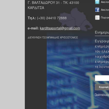
Γ. ΒΑΛΤΑΔΩΡΟΥ 31 - ΤΚ: 43100
Ακολου
ΚΑΡΔΙΤΣΑ
Ακολο
Τηλ:
(+30) 24410 72888
Παρακ
e-mail:
karditsaportal@gmail.com
Ενημερω
ΔΙΕΥΘΥΝΣΗ ΤΣΟΜΠΑΝΙΔΗΣ ΧΡΥΣΟΣΤΟΜΟΣ
Εγγραφε
ενημερω
του ηλε
ταχυδρο
ενημερω
τελευτα
Προηγούμεν