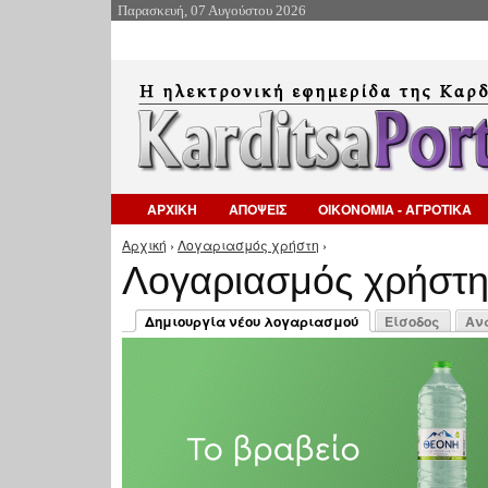
Παρασκευή, 07 Αυγούστου 2026
ΑΡΧΙΚΗ
ΑΠΟΨΕΙΣ
ΟΙΚΟΝΟΜΙΑ - ΑΓΡΟΤΙΚΑ
Αρχική
›
Λογαριασμός χρήστη
›
Είστε εδώ
Λογαριασμός χρήστ
Πρωτεύουσες καρτέλες
Δημιουργία νέου λογαριασμού
Είσοδος
Αν
(ενεργή καρτέλα)