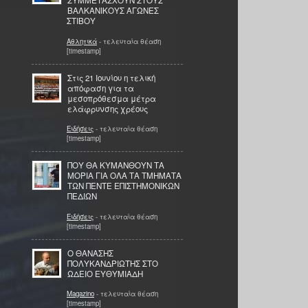
ΣΥΜΜΕΤΑΣΧΟΥΝ ΣΤΟΥΣ
ΒΑΛΚΑΝΙΚΟΥΣ ΑΓΩΝΕΣ
ΣΤΙΒΟΥ
Αθλητικά
- τελευταία θέαση
[timestamp]
Στις 21 Ιουνίου η τελική
απόφαση για τα
μεσοπρόθεσμα μέτρα
ελάφρυνσης χρέους
Ειδήσεις
- τελευταία θέαση
[timestamp]
ΠΟΥ ΘΑ ΚΥΜΑΝΘΟΥΝ ΤΑ
ΜΟΡΙΑ ΓΙΑ ΟΛΑ ΤΑ ΤΜΗΜΑΤΑ
ΤΩΝ ΠΕΝΤΕ ΕΠΙΣΤΗΜΟΝΙΚΩΝ
ΠΕΔΙΩΝ
Ειδήσεις
- τελευταία θέαση
[timestamp]
Ο ΘΑΝΑΣΗΣ
ΠΟΛΥΚΑΝΔΡΙΩΤΗΣ ΣΤΟ
ΩΔΕΙΟ ΕΥΘΥΜΙΑΔΗ
Magazino
- τελευταία θέαση
[timestamp]