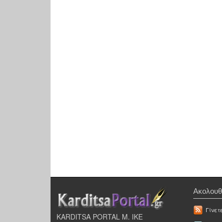
Ακολουθ
Γίνετ
KARDITSA PORTAL Μ. ΙΚΕ