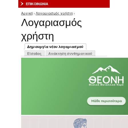
ΕΠΙΚΟΙΝΩΝΙΑ
Αρχική
›
Λογαριασμός χρήστη
›
Είστε εδώ
Λογαριασμός
χρήστη
Πρωτεύουσες καρτέλες
Δημιουργία νέου λογαριασμού
(ενεργή καρτέλα)
Είσοδος
Ανάκτηση συνθηματικού