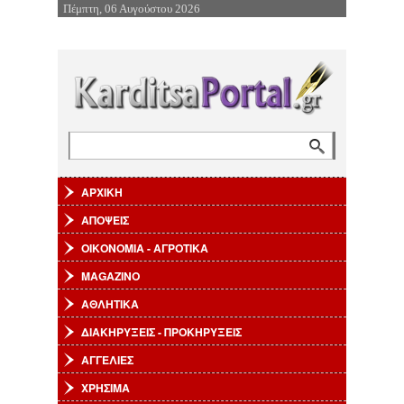
Πέμπτη, 06 Αυγούστου 2026
Επιστροφή στην Πλοήγηση
Αναζήτηση
Φόρμα αναζήτησης
ΑΡΧΙΚΗ
ΑΠΟΨΕΙΣ
ΟΙΚΟΝΟΜΙΑ - ΑΓΡΟΤΙΚΑ
MAGAZINO
ΑΘΛΗΤΙΚΑ
ΔΙΑΚΗΡΥΞΕΙΣ - ΠΡΟΚΗΡΥΞΕΙΣ
ΑΓΓΕΛΙΕΣ
ΧΡΗΣΙΜΑ