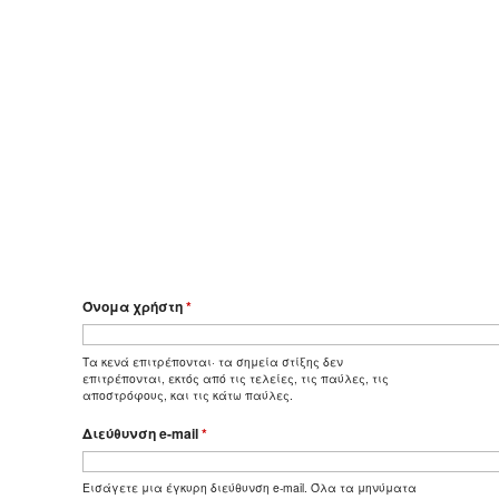
Όνομα χρήστη
*
Τα κενά επιτρέπονται· τα σημεία στίξης δεν
επιτρέπονται, εκτός από τις τελείες, τις παύλες, τις
αποστρόφους, και τις κάτω παύλες.
Διεύθυνση e-mail
*
Εισάγετε μια έγκυρη διεύθυνση e-mail. Όλα τα μηνύματα