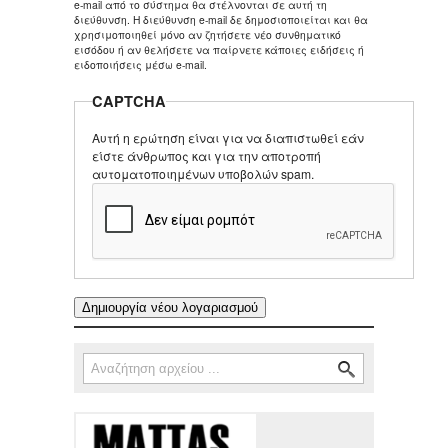
e-mail από το σύστημα θα στέλνονται σε αυτή τη
διεύθυνση. Η διεύθυνση e-mail δε δημοσιοποιείται και θα
χρησιμοποιηθεί μόνο αν ζητήσετε νέο συνθηματικό
εισόδου ή αν θελήσετε να παίρνετε κάποιες ειδήσεις ή
ειδοποιήσεις μέσω e-mail.
CAPTCHA
Αυτή η ερώτηση είναι για να διαπιστωθεί εάν
είστε άνθρωπος και για την αποτροπή
αυτοματοποιημένων υποβολών spam.
Αναζήτηση
Φόρμα αναζήτησης