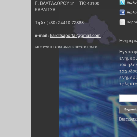
Γ. ΒΑΛΤΑΔΩΡΟΥ 31 - ΤΚ: 43100
Ακολου
ΚΑΡΔΙΤΣΑ
Ακολο
Τηλ:
(+30) 24410 72888
Παρακ
e-mail:
karditsaportal@gmail.com
Ενημερω
ΔΙΕΥΘΥΝΣΗ ΤΣΟΜΠΑΝΙΔΗΣ ΧΡΥΣΟΣΤΟΜΟΣ
Εγγραφε
ενημερω
του ηλε
ταχυδρο
ενημερω
τελευτα
Προηγούμεν