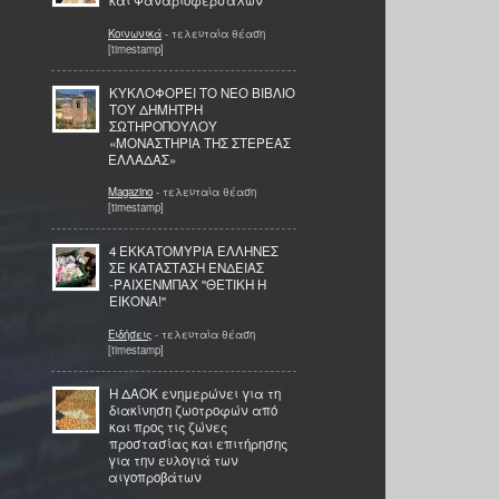
και Φαναριοφερσάλων
Κοινωνικά
- τελευταία θέαση
[timestamp]
ΚΥΚΛΟΦΟΡΕΙ ΤΟ ΝΕΟ ΒΙΒΛΙΟ
ΤΟΥ ΔΗΜΗΤΡΗ
ΣΩΤΗΡΟΠΟΥΛΟΥ
«ΜΟΝΑΣΤΗΡΙΑ ΤΗΣ ΣΤΕΡΕΑΣ
ΕΛΛΑΔΑΣ»
Magazino
- τελευταία θέαση
[timestamp]
4 ΕΚΚΑΤΟΜΥΡΙΑ ΕΛΛΗΝΕΣ
ΣΕ ΚΑΤΑΣΤΑΣΗ ΕΝΔΕΙΑΣ
-ΡΑΙΧΕΝΜΠΑΧ ''ΘΕΤΙΚΗ Η
ΕΙΚΟΝΑ!''
Ειδήσεις
- τελευταία θέαση
[timestamp]
H ΔΑΟΚ ενημερώνει για τη
διακίνηση ζωοτροφών από
και προς τις ζώνες
προστασίας και επιτήρησης
για την ευλογιά των
αιγοπροβάτων