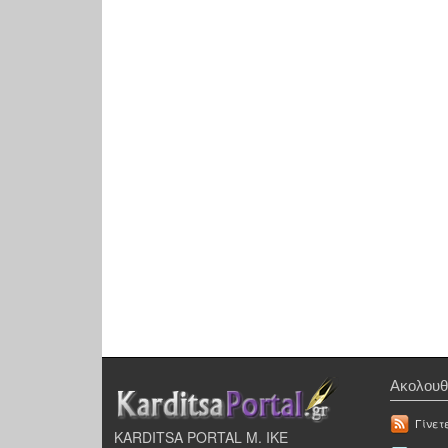
Ακολουθ
Γίνετ
KARDITSA PORTAL Μ. ΙΚΕ