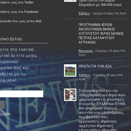
Προστασία του Δήμου
θήστε μας στο Twitter
Σοφάδων με 300.000 ευρώ
υθήστε μας στο Facebook
Ειδήσεις
-
1ημέρα 6 ώρες
πιο πριν
ολουθείστε μας μέσω Mail
ΠΡΟΓΡΑΜΜΑ ΙΕΡΩΝ
ΑΚΟΛΟΥΘΙΩΝ ΜΗΝΟΣ
ΑΥΓΟΥΣΤΟΥ ΙΕΡΑΣ ΜΟΝΗΣ
ΠΕΤΡΑΣ ΚΑΤΑΦΥΓΙΟΥ
τικό Δελτίο
ΑΓΡΑΦΩΝ
ίτε στο τακτικό
Κοινωνικά
-
2 ημέρες 10 ώρες
πιο
τικό δελτίο μέσω
πριν
κτρονικού
ΠΡΩΤΗ ΓΙΑ ΤΗΝ ΑΣΑ
μείου σας και
θείτε με τα
Ειδήσεις
-
2 ημέρες 21 ώρες
πιο
πριν
ία νέα!
Στο νομοσχέδιο για την
απορρόφηση των δημοτικών
φορέων από τις ανώνυμες
εταιρείες ΕΥΔΑΠ και ΕΥΑΘ,
που ψηφίζεται σήμερα,
αντιτίθενται επιστήμονες,
α τεύχη
περιβαλλοντικές
οργανώσεις, δημοτικές
αρχές και δημοτικές
επιχειρήσεις ύδρευσης