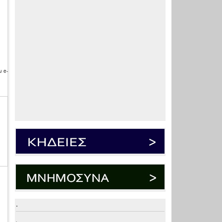
 e-
.
.