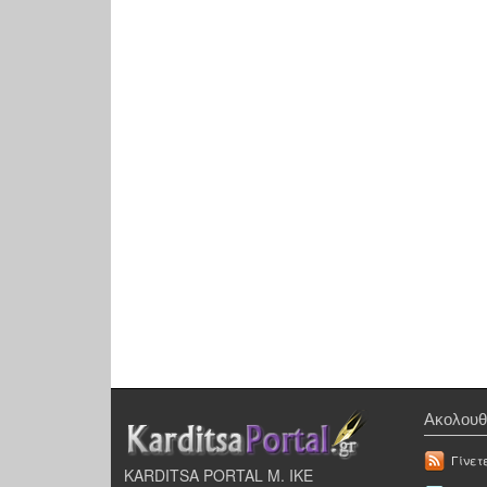
Ακολουθ
Γίνετ
KARDITSA PORTAL Μ. ΙΚΕ