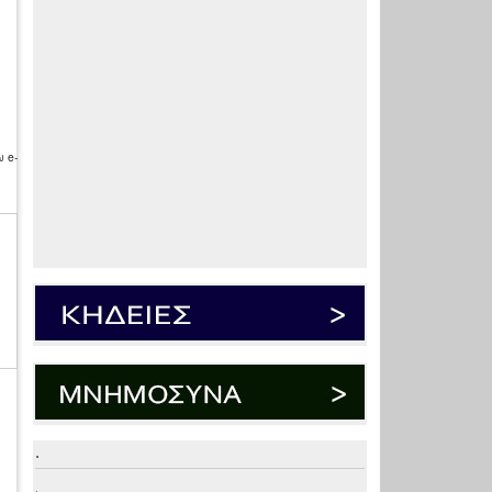
 e-
.
.