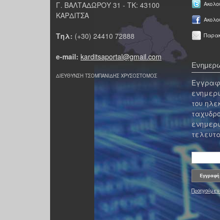
Γ. ΒΑΛΤΑΔΩΡΟΥ 31 - ΤΚ: 43100
Ακολου
ΚΑΡΔΙΤΣΑ
Ακολο
Τηλ:
(+30) 24410 72888
Παρακ
e-mail:
karditsaportal@gmail.com
Ενημερω
ΔΙΕΥΘΥΝΣΗ ΤΣΟΜΠΑΝΙΔΗΣ ΧΡΥΣΟΣΤΟΜΟΣ
Εγγραφε
ενημερω
του ηλε
ταχυδρο
ενημερω
τελευτα
Προηγούμεν