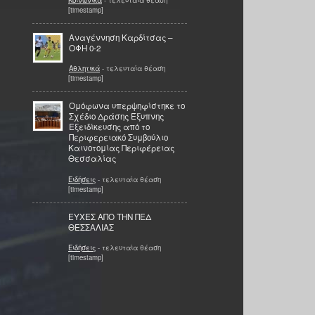
[timestamp]
Αναγέννηση Καρδίτσας –
ΟΦΗ 0-2
Αθλητικά
- τελευταία θέαση
[timestamp]
Ομόφωνα υπερψηφίστηκε το
Σχέδιο Δράσης Έξυπνης
Εξειδίκευσης από το
Περιφερειακό Συμβούλιο
Καινοτομίας Περιφέρειας
Θεσσαλίας
Ειδήσεις
- τελευταία θέαση
[timestamp]
ΕΥΧΕΣ ΑΠΟ ΤΗΝ ΠΕΔ
ΘΕΣΣΑΛΙΑΣ
Ειδήσεις
- τελευταία θέαση
[timestamp]