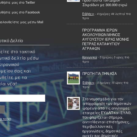
Προστασία του Δήμου
θήστε μας στο Twitter
Σοφάδων με 300.000 ευρώ
υθήστε μας στο Facebook
Ειδήσεις
-
4 ημέρες 44 λεπτά
πιο
πριν
ολουθείστε μας μέσω Mail
ΠΡΟΓΡΑΜΜΑ ΙΕΡΩΝ
ΑΚΟΛΟΥΘΙΩΝ ΜΗΝΟΣ
ΑΥΓΟΥΣΤΟΥ ΙΕΡΑΣ ΜΟΝΗΣ
τικό Δελτίο
ΠΕΤΡΑΣ ΚΑΤΑΦΥΓΙΟΥ
ΑΓΡΑΦΩΝ
ίτε στο τακτικό
τικό δελτίο μέσω
Κοινωνικά
-
5 ημέρες 5 ώρες
πιο
πριν
κτρονικού
μείου σας και
ΠΡΩΤΗ ΓΙΑ ΤΗΝ ΑΣΑ
θείτε με τα
Ειδήσεις
-
5 ημέρες 15 ώρες
πιο
ία νέα!
πριν
Στο νομοσχέδιο για την
απορρόφηση των δημοτικών
φορέων από τις ανώνυμες
εταιρείες ΕΥΔΑΠ και ΕΥΑΘ,
που ψηφίζεται σήμερα,
α τεύχη
αντιτίθενται επιστήμονες,
περιβαλλοντικές
οργανώσεις, δημοτικές
αρχές και δημοτικές