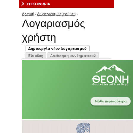
ΕΠΙΚΟΙΝΩΝΙΑ
Αρχική
›
Λογαριασμός χρήστη
›
Είστε εδώ
Λογαριασμός
χρήστη
Πρωτεύουσες καρτέλες
Δημιουργία νέου λογαριασμού
(ενεργή καρτέλα)
Είσοδος
Ανάκτηση συνθηματικού