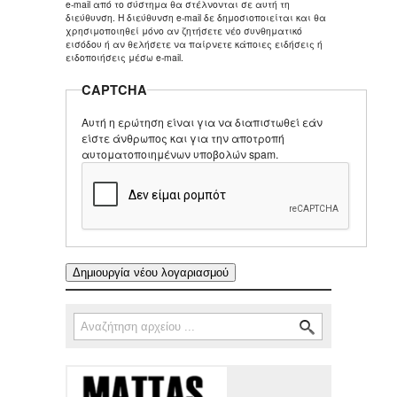
e-mail από το σύστημα θα στέλνονται σε αυτή τη
διεύθυνση. Η διεύθυνση e-mail δε δημοσιοποιείται και θα
χρησιμοποιηθεί μόνο αν ζητήσετε νέο συνθηματικό
εισόδου ή αν θελήσετε να παίρνετε κάποιες ειδήσεις ή
ειδοποιήσεις μέσω e-mail.
CAPTCHA
Αυτή η ερώτηση είναι για να διαπιστωθεί εάν
είστε άνθρωπος και για την αποτροπή
αυτοματοποιημένων υποβολών spam.
Αναζήτηση
Φόρμα αναζήτησης