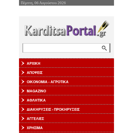
Πέμπτη, 06 Αυγούστου 2026
Επιστροφή στην Πλοήγηση
Αναζήτηση
Φόρμα αναζήτησης
ΑΡΧΙΚΗ
ΑΠΟΨΕΙΣ
ΟΙΚΟΝΟΜΙΑ - ΑΓΡΟΤΙΚΑ
MAGAZINO
ΑΘΛΗΤΙΚΑ
ΔΙΑΚΗΡΥΞΕΙΣ - ΠΡΟΚΗΡΥΞΕΙΣ
ΑΓΓΕΛΙΕΣ
ΧΡΗΣΙΜΑ