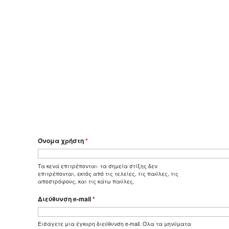
Όνομα χρήστη
*
Τα κενά επιτρέπονται· τα σημεία στίξης δεν
επιτρέπονται, εκτός από τις τελείες, τις παύλες, τις
αποστρόφους, και τις κάτω παύλες.
Διεύθυνση e-mail
*
Εισάγετε μια έγκυρη διεύθυνση e-mail. Όλα τα μηνύματα