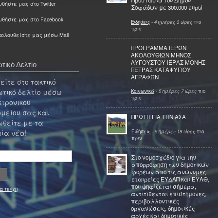
Προστασία του Δήμου
θήστε μας στο Twitter
Σοφάδων με 300.000 ευρώ
υθήστε μας στο Facebook
Ειδήσεις
-
4 ημέρες 3 ώρες
πιο
πριν
ολουθείστε μας μέσω Mail
ΠΡΟΓΡΑΜΜΑ ΙΕΡΩΝ
ΑΚΟΛΟΥΘΙΩΝ ΜΗΝΟΣ
ΑΥΓΟΥΣΤΟΥ ΙΕΡΑΣ ΜΟΝΗΣ
τικό Δελτίο
ΠΕΤΡΑΣ ΚΑΤΑΦΥΓΙΟΥ
ΑΓΡΑΦΩΝ
ίτε στο τακτικό
τικό δελτίο μέσω
Κοινωνικά
-
5 ημέρες 7 ώρες
πιο
πριν
κτρονικού
μείου σας και
ΠΡΩΤΗ ΓΙΑ ΤΗΝ ΑΣΑ
θείτε με τα
Ειδήσεις
-
5 ημέρες 18 ώρες
πιο
ία νέα!
πριν
Στο νομοσχέδιο για την
απορρόφηση των δημοτικών
φορέων από τις ανώνυμες
εταιρείες ΕΥΔΑΠ και ΕΥΑΘ,
που ψηφίζεται σήμερα,
α τεύχη
αντιτίθενται επιστήμονες,
περιβαλλοντικές
οργανώσεις, δημοτικές
αρχές και δημοτικές