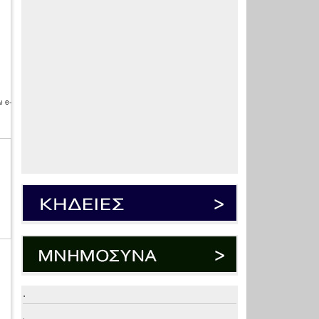
 e-
.
.