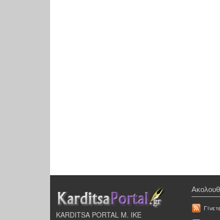
Ακολουθ
Γίνετ
KARDITSA PORTAL Μ. ΙΚΕ