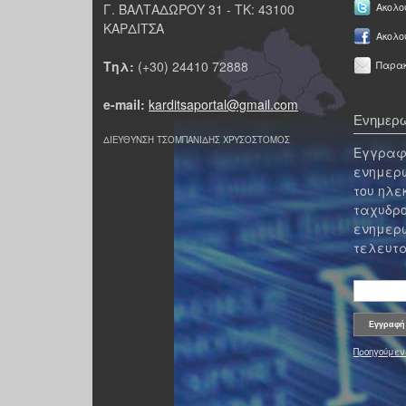
Γ. ΒΑΛΤΑΔΩΡΟΥ 31 - ΤΚ: 43100
Ακολου
ΚΑΡΔΙΤΣΑ
Ακολο
Τηλ:
(+30) 24410 72888
Παρακ
e-mail:
karditsaportal@gmail.com
Ενημερω
ΔΙΕΥΘΥΝΣΗ ΤΣΟΜΠΑΝΙΔΗΣ ΧΡΥΣΟΣΤΟΜΟΣ
Εγγραφε
ενημερω
του ηλε
ταχυδρο
ενημερω
τελευτα
Προηγούμεν