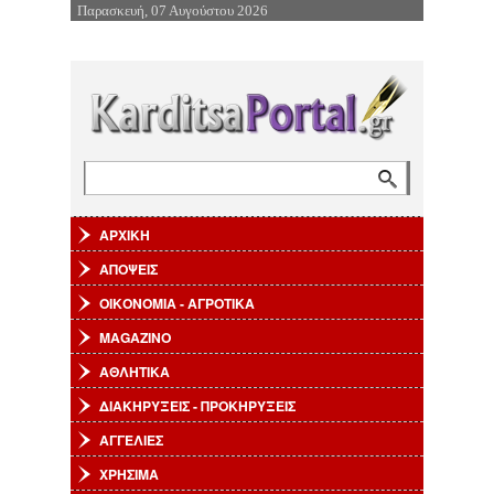
Παρασκευή, 07 Αυγούστου 2026
Επιστροφή στην Πλοήγηση
Αναζήτηση
Φόρμα αναζήτησης
ΑΡΧΙΚΗ
ΑΠΟΨΕΙΣ
ΟΙΚΟΝΟΜΙΑ - ΑΓΡΟΤΙΚΑ
MAGAZINO
ΑΘΛΗΤΙΚΑ
ΔΙΑΚΗΡΥΞΕΙΣ - ΠΡΟΚΗΡΥΞΕΙΣ
ΑΓΓΕΛΙΕΣ
ΧΡΗΣΙΜΑ