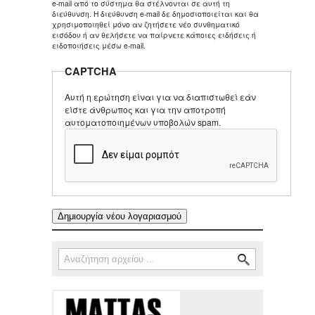
e-mail από το σύστημα θα στέλνονται σε αυτή τη
διεύθυνση. Η διεύθυνση e-mail δε δημοσιοποιείται και θα
χρησιμοποιηθεί μόνο αν ζητήσετε νέο συνθηματικό
εισόδου ή αν θελήσετε να παίρνετε κάποιες ειδήσεις ή
ειδοποιήσεις μέσω e-mail.
CAPTCHA
Αυτή η ερώτηση είναι για να διαπιστωθεί εάν
είστε άνθρωπος και για την αποτροπή
αυτοματοποιημένων υποβολών spam.
Αναζήτηση
Φόρμα αναζήτησης