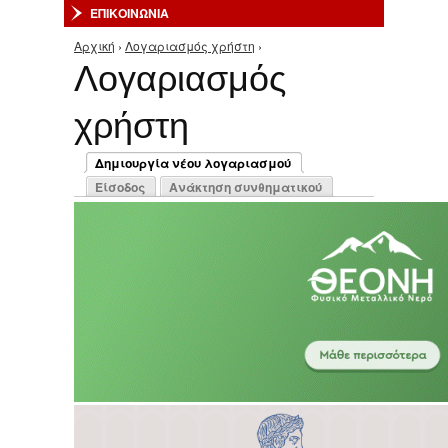
ΕΠΙΚΟΙΝΩΝΙΑ
Αρχική
›
Λογαριασμός χρήστη
›
Είστε εδώ
Λογαριασμός
χρήστη
Πρωτεύουσες καρτέλες
Δημιουργία νέου λογαριασμού
(ενεργή καρτέλα)
Είσοδος
Ανάκτηση συνθηματικού