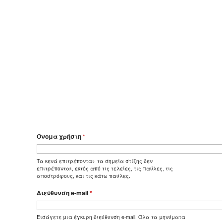
Όνομα χρήστη
*
Τα κενά επιτρέπονται· τα σημεία στίξης δεν
επιτρέπονται, εκτός από τις τελείες, τις παύλες, τις
αποστρόφους, και τις κάτω παύλες.
Διεύθυνση e-mail
*
Εισάγετε μια έγκυρη διεύθυνση e-mail. Όλα τα μηνύματα