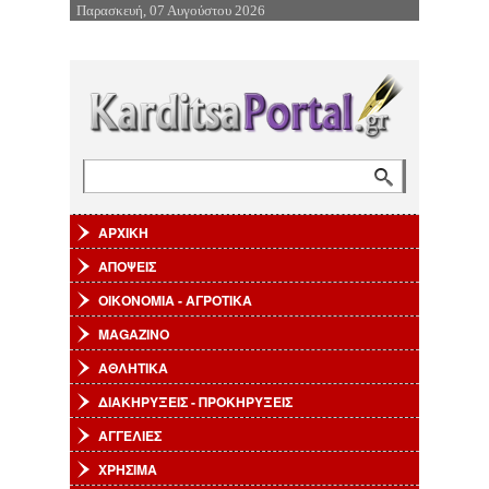
Παρασκευή, 07 Αυγούστου 2026
Επιστροφή στην Πλοήγηση
Αναζήτηση
Φόρμα αναζήτησης
ΑΡΧΙΚΗ
ΑΠΟΨΕΙΣ
ΟΙΚΟΝΟΜΙΑ - ΑΓΡΟΤΙΚΑ
MAGAZINO
ΑΘΛΗΤΙΚΑ
ΔΙΑΚΗΡΥΞΕΙΣ - ΠΡΟΚΗΡΥΞΕΙΣ
ΑΓΓΕΛΙΕΣ
ΧΡΗΣΙΜΑ