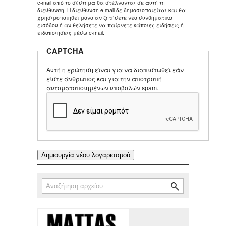
e-mail από το σύστημα θα στέλνονται σε αυτή τη
διεύθυνση. Η διεύθυνση e-mail δε δημοσιοποιείται και θα
χρησιμοποιηθεί μόνο αν ζητήσετε νέο συνθηματικό
εισόδου ή αν θελήσετε να παίρνετε κάποιες ειδήσεις ή
ειδοποιήσεις μέσω e-mail.
CAPTCHA
Αυτή η ερώτηση είναι για να διαπιστωθεί εάν
είστε άνθρωπος και για την αποτροπή
αυτοματοποιημένων υποβολών spam.
Αναζήτηση
Φόρμα αναζήτησης