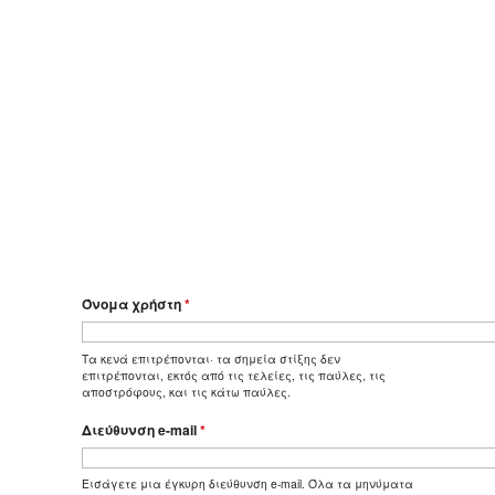
Όνομα χρήστη
*
Τα κενά επιτρέπονται· τα σημεία στίξης δεν
επιτρέπονται, εκτός από τις τελείες, τις παύλες, τις
αποστρόφους, και τις κάτω παύλες.
Διεύθυνση e-mail
*
Εισάγετε μια έγκυρη διεύθυνση e-mail. Όλα τα μηνύματα