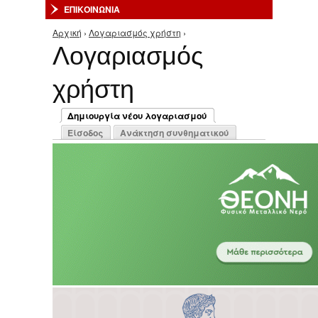
ΕΠΙΚΟΙΝΩΝΙΑ
Αρχική
›
Λογαριασμός χρήστη
›
Είστε εδώ
Λογαριασμός
χρήστη
Πρωτεύουσες καρτέλες
Δημιουργία νέου λογαριασμού
(ενεργή καρτέλα)
Είσοδος
Ανάκτηση συνθηματικού