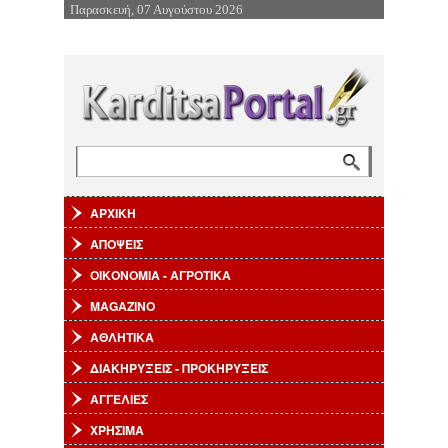
Παρασκευή, 07 Αυγούστου 2026
Επιστροφή στην Πλοήγηση
Αναζήτηση
Φόρμα αναζήτησης
ΑΡΧΙΚΗ
ΑΠΟΨΕΙΣ
ΟΙΚΟΝΟΜΙΑ - ΑΓΡΟΤΙΚΑ
MAGAZINO
ΑΘΛΗΤΙΚΑ
ΔΙΑΚΗΡΥΞΕΙΣ - ΠΡΟΚΗΡΥΞΕΙΣ
ΑΓΓΕΛΙΕΣ
ΧΡΗΣΙΜΑ