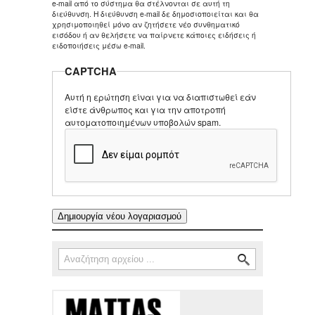
e-mail από το σύστημα θα στέλνονται σε αυτή τη
διεύθυνση. Η διεύθυνση e-mail δε δημοσιοποιείται και θα
χρησιμοποιηθεί μόνο αν ζητήσετε νέο συνθηματικό
εισόδου ή αν θελήσετε να παίρνετε κάποιες ειδήσεις ή
ειδοποιήσεις μέσω e-mail.
CAPTCHA
Αυτή η ερώτηση είναι για να διαπιστωθεί εάν
είστε άνθρωπος και για την αποτροπή
αυτοματοποιημένων υποβολών spam.
Αναζήτηση
Φόρμα αναζήτησης