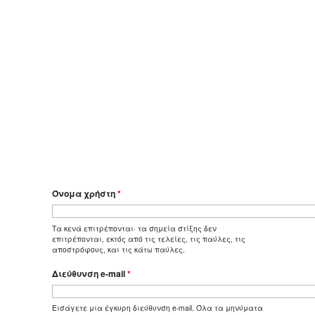
Όνομα χρήστη
*
Τα κενά επιτρέπονται· τα σημεία στίξης δεν
επιτρέπονται, εκτός από τις τελείες, τις παύλες, τις
αποστρόφους, και τις κάτω παύλες.
Διεύθυνση e-mail
*
Εισάγετε μια έγκυρη διεύθυνση e-mail. Όλα τα μηνύματα