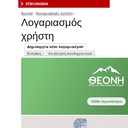
ΕΠΙΚΟΙΝΩΝΙΑ
Αρχική
›
Λογαριασμός χρήστη
›
Είστε εδώ
Λογαριασμός
χρήστη
Πρωτεύουσες καρτέλες
Δημιουργία νέου λογαριασμού
(ενεργή καρτέλα)
Είσοδος
Ανάκτηση συνθηματικού