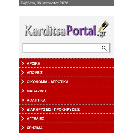
Σάββατο, 08 Αυγούστου 2026
Επιστροφή στην Πλοήγηση
Αναζήτηση
Φόρμα αναζήτησης
ΑΡΧΙΚΗ
ΑΠΟΨΕΙΣ
ΟΙΚΟΝΟΜΙΑ - ΑΓΡΟΤΙΚΑ
MAGAZINO
ΑΘΛΗΤΙΚΑ
ΔΙΑΚΗΡΥΞΕΙΣ - ΠΡΟΚΗΡΥΞΕΙΣ
ΑΓΓΕΛΙΕΣ
ΧΡΗΣΙΜΑ