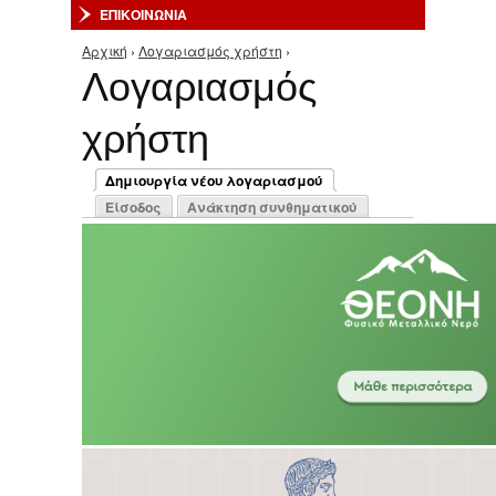
ΕΠΙΚΟΙΝΩΝΙΑ
Αρχική
›
Λογαριασμός χρήστη
›
Είστε εδώ
Λογαριασμός
χρήστη
Πρωτεύουσες καρτέλες
Δημιουργία νέου λογαριασμού
(ενεργή καρτέλα)
Είσοδος
Ανάκτηση συνθηματικού