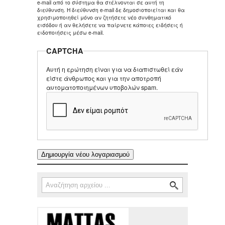
e-mail από το σύστημα θα στέλνονται σε αυτή τη
διεύθυνση. Η διεύθυνση e-mail δε δημοσιοποιείται και θα
χρησιμοποιηθεί μόνο αν ζητήσετε νέο συνθηματικό
εισόδου ή αν θελήσετε να παίρνετε κάποιες ειδήσεις ή
ειδοποιήσεις μέσω e-mail.
CAPTCHA
Αυτή η ερώτηση είναι για να διαπιστωθεί εάν
είστε άνθρωπος και για την αποτροπή
αυτοματοποιημένων υποβολών spam.
Αναζήτηση
Φόρμα αναζήτησης