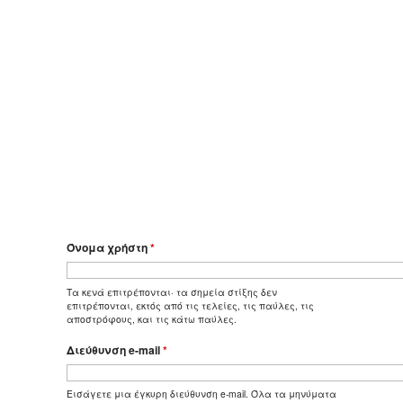
Όνομα χρήστη
*
Τα κενά επιτρέπονται· τα σημεία στίξης δεν
επιτρέπονται, εκτός από τις τελείες, τις παύλες, τις
αποστρόφους, και τις κάτω παύλες.
Διεύθυνση e-mail
*
Εισάγετε μια έγκυρη διεύθυνση e-mail. Όλα τα μηνύματα