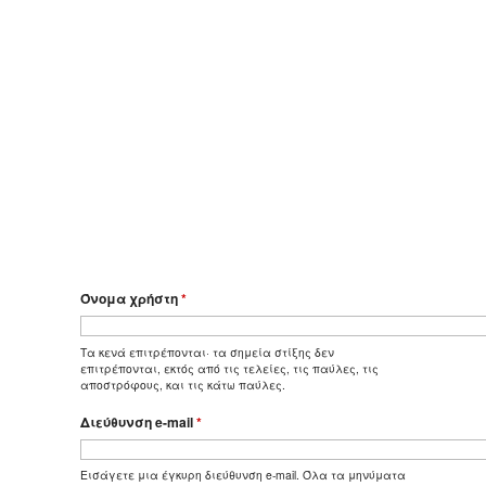
Όνομα χρήστη
*
Τα κενά επιτρέπονται· τα σημεία στίξης δεν
επιτρέπονται, εκτός από τις τελείες, τις παύλες, τις
αποστρόφους, και τις κάτω παύλες.
Διεύθυνση e-mail
*
Εισάγετε μια έγκυρη διεύθυνση e-mail. Όλα τα μηνύματα