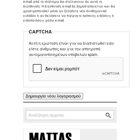
e-mail από το σύστημα θα στέλνονται σε αυτή τη
διεύθυνση. Η διεύθυνση e-mail δε δημοσιοποιείται και θα
χρησιμοποιηθεί μόνο αν ζητήσετε νέο συνθηματικό
εισόδου ή αν θελήσετε να παίρνετε κάποιες ειδήσεις ή
ειδοποιήσεις μέσω e-mail.
CAPTCHA
Αυτή η ερώτηση είναι για να διαπιστωθεί εάν
είστε άνθρωπος και για την αποτροπή
αυτοματοποιημένων υποβολών spam.
Αναζήτηση
Φόρμα αναζήτησης