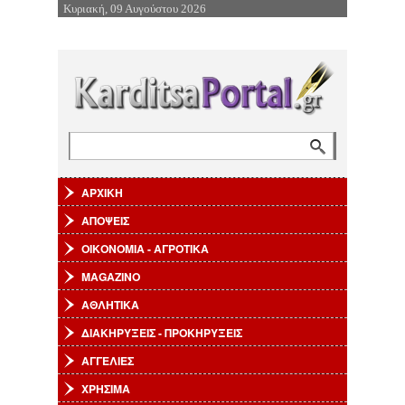
Κυριακή, 09 Αυγούστου 2026
Επιστροφή στην Πλοήγηση
Αναζήτηση
Φόρμα αναζήτησης
ΑΡΧΙΚΗ
ΑΠΟΨΕΙΣ
ΟΙΚΟΝΟΜΙΑ - ΑΓΡΟΤΙΚΑ
MAGAZINO
ΑΘΛΗΤΙΚΑ
ΔΙΑΚΗΡΥΞΕΙΣ - ΠΡΟΚΗΡΥΞΕΙΣ
ΑΓΓΕΛΙΕΣ
ΧΡΗΣΙΜΑ