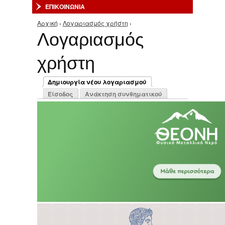
ΕΠΙΚΟΙΝΩΝΙΑ
Αρχική
›
Λογαριασμός χρήστη
›
Είστε εδώ
Λογαριασμός
χρήστη
Πρωτεύουσες καρτέλες
Δημιουργία νέου λογαριασμού
(ενεργή καρτέλα)
Είσοδος
Ανάκτηση συνθηματικού