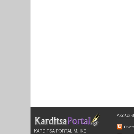
Ακολουθ
Γίνετ
KARDITSA PORTAL Μ. ΙΚΕ