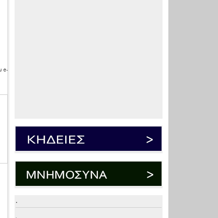
 e-
.
.