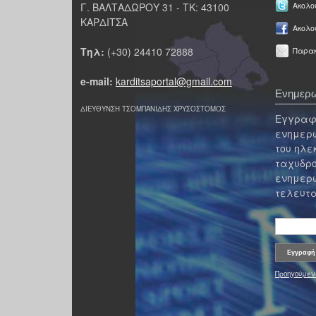
Γ. ΒΑΛΤΑΔΩΡΟΥ 31 - ΤΚ: 43100
Ακολου
ΚΑΡΔΙΤΣΑ
Ακολο
Τηλ:
(+30) 24410 72888
Παρακ
e-mail:
karditsaportal@gmail.com
Ενημερω
ΔΙΕΥΘΥΝΣΗ ΤΣΟΜΠΑΝΙΔΗΣ ΧΡΥΣΟΣΤΟΜΟΣ
Εγγραφε
ενημερω
του ηλε
ταχυδρο
ενημερω
τελευτα
Προηγούμεν