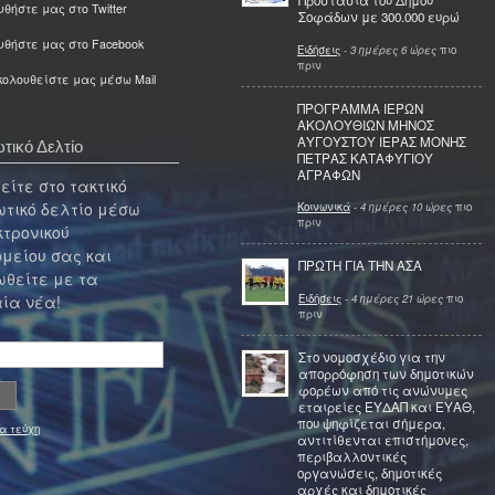
Προστασία του Δήμου
θήστε μας στο Twitter
Σοφάδων με 300.000 ευρώ
υθήστε μας στο Facebook
Ειδήσεις
-
3 ημέρες 6 ώρες
πιο
πριν
ολουθείστε μας μέσω Mail
ΠΡΟΓΡΑΜΜΑ ΙΕΡΩΝ
ΑΚΟΛΟΥΘΙΩΝ ΜΗΝΟΣ
ΑΥΓΟΥΣΤΟΥ ΙΕΡΑΣ ΜΟΝΗΣ
τικό Δελτίο
ΠΕΤΡΑΣ ΚΑΤΑΦΥΓΙΟΥ
ΑΓΡΑΦΩΝ
ίτε στο τακτικό
τικό δελτίο μέσω
Κοινωνικά
-
4 ημέρες 10 ώρες
πιο
πριν
κτρονικού
μείου σας και
ΠΡΩΤΗ ΓΙΑ ΤΗΝ ΑΣΑ
θείτε με τα
Ειδήσεις
-
4 ημέρες 21 ώρες
πιο
ία νέα!
πριν
Στο νομοσχέδιο για την
απορρόφηση των δημοτικών
φορέων από τις ανώνυμες
εταιρείες ΕΥΔΑΠ και ΕΥΑΘ,
που ψηφίζεται σήμερα,
α τεύχη
αντιτίθενται επιστήμονες,
περιβαλλοντικές
οργανώσεις, δημοτικές
αρχές και δημοτικές