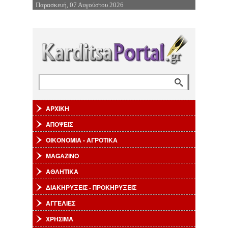
Παρασκευή, 07 Αυγούστου 2026
Επιστροφή στην Πλοήγηση
Αναζήτηση
Φόρμα αναζήτησης
ΑΡΧΙΚΗ
ΑΠΟΨΕΙΣ
ΟΙΚΟΝΟΜΙΑ - ΑΓΡΟΤΙΚΑ
MAGAZINO
ΑΘΛΗΤΙΚΑ
ΔΙΑΚΗΡΥΞΕΙΣ - ΠΡΟΚΗΡΥΞΕΙΣ
ΑΓΓΕΛΙΕΣ
ΧΡΗΣΙΜΑ