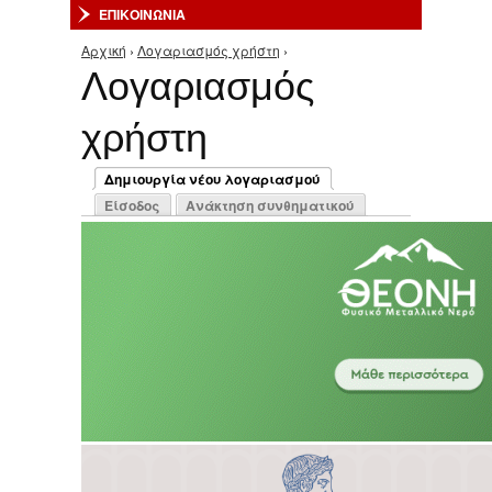
ΕΠΙΚΟΙΝΩΝΙΑ
Αρχική
›
Λογαριασμός χρήστη
›
Είστε εδώ
Λογαριασμός
χρήστη
Πρωτεύουσες καρτέλες
Δημιουργία νέου λογαριασμού
(ενεργή καρτέλα)
Είσοδος
Ανάκτηση συνθηματικού