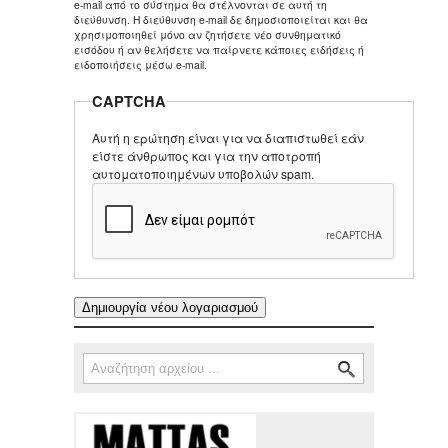
e-mail από το σύστημα θα στέλνονται σε αυτή τη
διεύθυνση. Η διεύθυνση e-mail δε δημοσιοποιείται και θα
χρησιμοποιηθεί μόνο αν ζητήσετε νέο συνθηματικό
εισόδου ή αν θελήσετε να παίρνετε κάποιες ειδήσεις ή
ειδοποιήσεις μέσω e-mail.
CAPTCHA
Αυτή η ερώτηση είναι για να διαπιστωθεί εάν
είστε άνθρωπος και για την αποτροπή
αυτοματοποιημένων υποβολών spam.
Αναζήτηση
Φόρμα αναζήτησης