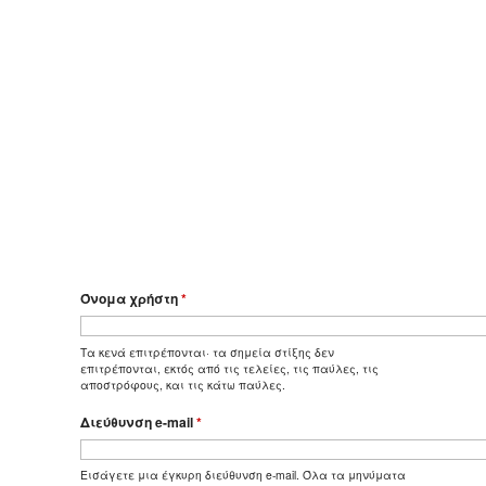
Όνομα χρήστη
*
Τα κενά επιτρέπονται· τα σημεία στίξης δεν
επιτρέπονται, εκτός από τις τελείες, τις παύλες, τις
αποστρόφους, και τις κάτω παύλες.
Διεύθυνση e-mail
*
Εισάγετε μια έγκυρη διεύθυνση e-mail. Όλα τα μηνύματα